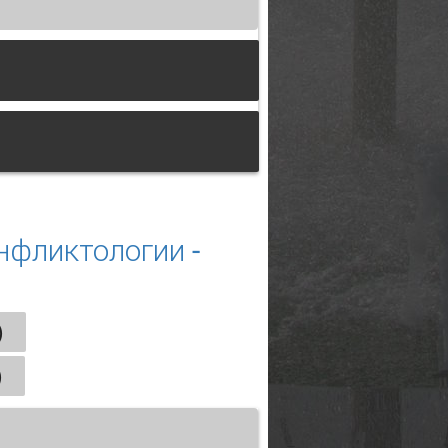
асширение возможностей (Пермь, 8
нфликтологии -
)
)