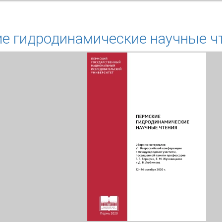
бзор эмпирических исследований по конфликтологии - 202
е гидродинамические научные чте