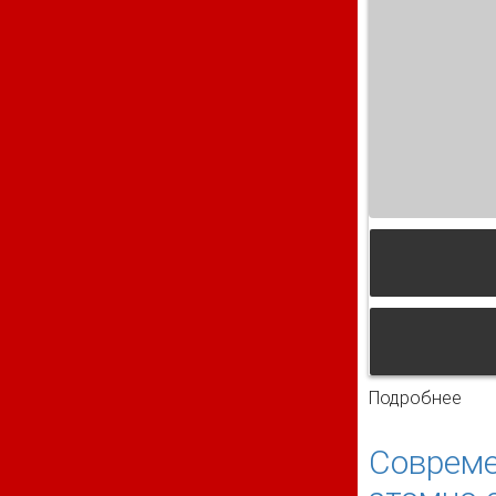
Подробнее
о Г
Совреме