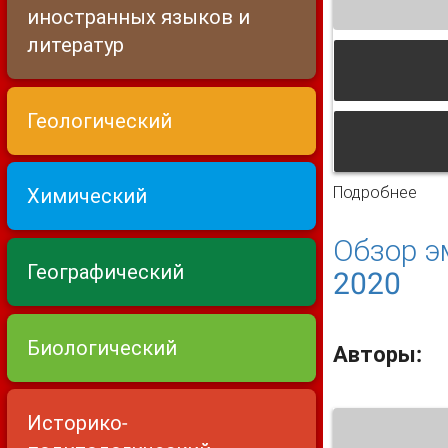
иностранных языков и
литератур
Геологический
Подробнее
о С
Химический
июня
Обзор э
Географический
2020
Биологический
Авторы:
Историко-