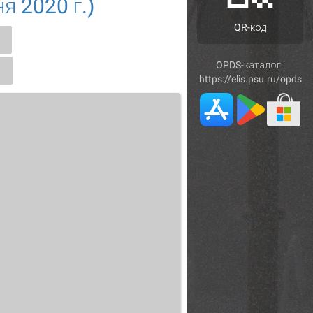
я 2020 г.)
QR-код
OPDS-каталог :
https://elis.psu.ru/opds