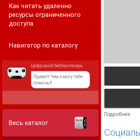
Как читать удаленно
ресурсы ограниченного
доступа
Навигатор по каталогу
Цифровой библиотекарь
Привет! Чем я могу тебе
помочь?
Подробнее
о Ц
Весь каталог
Социаль