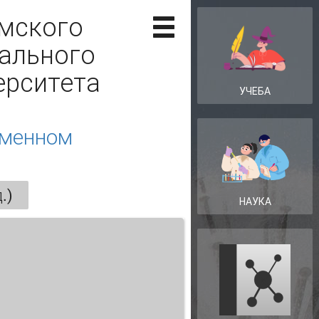
рмского
нального
ерситета
УЧЕБА
еменном
.)
НАУКА