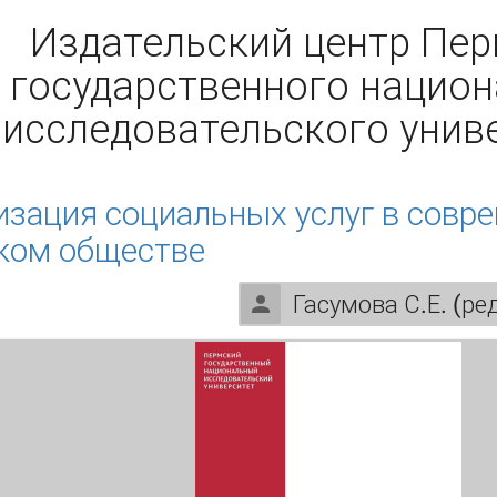
Издательский центр Пе
государственного нацио
исследовательского унив
зация социальных услуг в совр
ком обществе
Гасумова С.Е. (ред