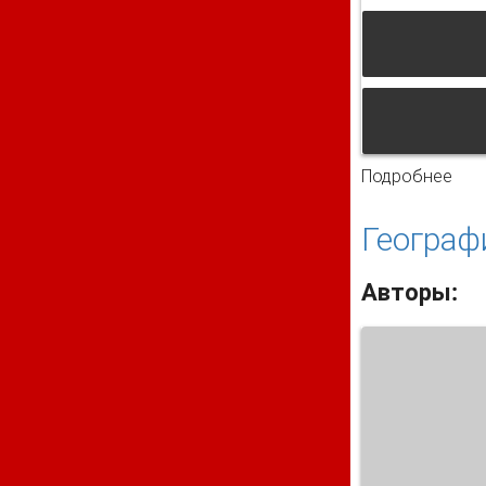
Подробнее
о П
Географ
Авторы: