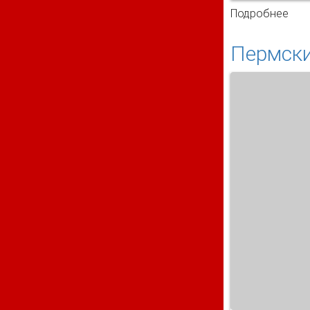
Подробнее
о О
Пермски