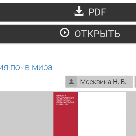
PDF
ОТКРЫТЬ
ермские гидродинамические научные чтения (2020 г.)
ия почв мира
Москвина Н. В.