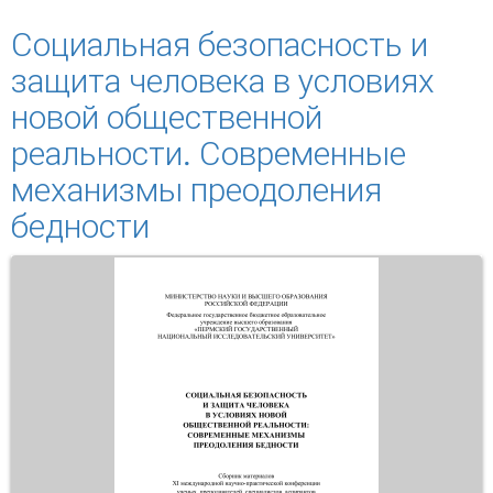
учреждений уголовно-исполнительной
системы: теория и практика
Социальная безопасность и
защита человека в условиях
новой общественной
реальности. Современные
механизмы преодоления
бедности