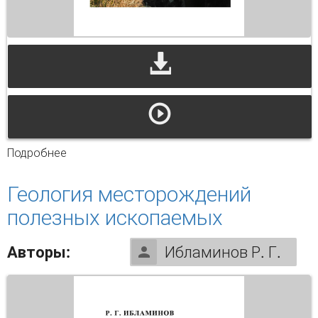
Подробнее
о Геокриология
Геология месторождений
полезных ископаемых
Авторы:
Ибламинов Р. Г.