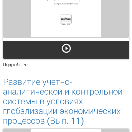
Подробнее
о Социальная безопасность и защита
человека в условиях новой общественной
реальности. Современные механизмы
Развитие учетно-
преодоления бедности
аналитической и контрольной
системы в условиях
глобализации экономических
процессов (Вып. 11)