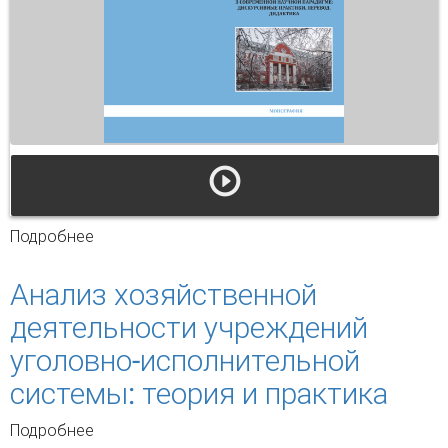
Подробнее
о Миграционная лингвистика в современной
научной парадигме дискурсивные практики,
перевод, дидактика
Анализ хозяйственной
деятельности учреждений
уголовно-исполнительной
системы: теория и практика
Подробнее
о Анализ хозяйственной деятельности