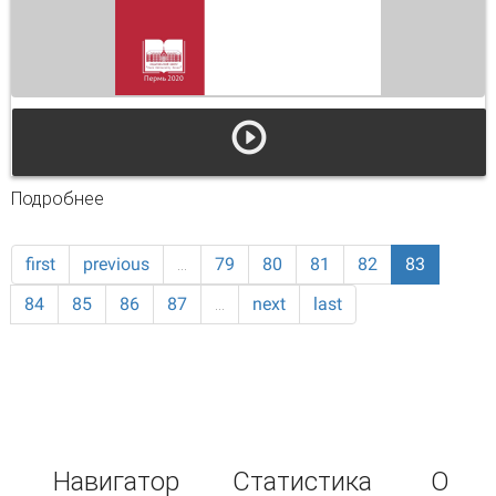
Подробнее
о Теория и практика корпоративного
менеджмента. Вып. 17
first
previous
…
79
80
81
82
83
84
85
86
87
…
next
last
Навигатор
Статистика
О