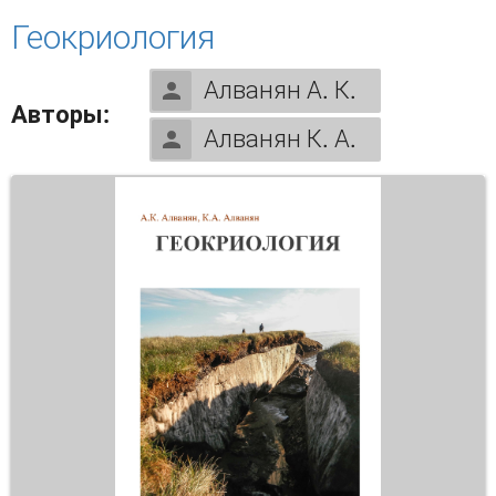
глобализации экономических процессов
Геокриология
(Вып. 11)
Алванян А. К.
Авторы:
Алванян К. А.