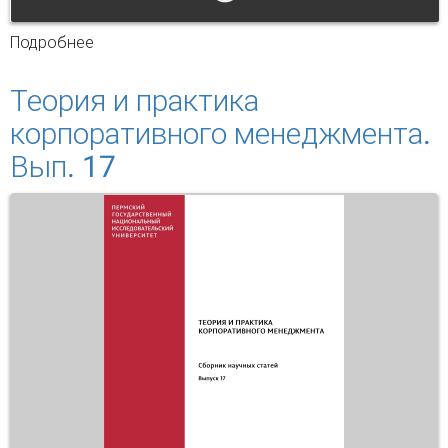
Подробнее
о Актуальные проблемы изучения
иностранных языков и литератур (2019 г.)
Часть 2
Теория и практика
корпоративного менеджмента.
Вып. 17