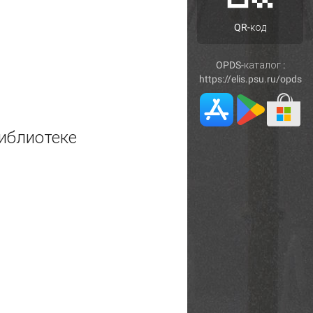
QR-код
OPDS-каталог :
https://elis.psu.ru/opds
иблиотеке