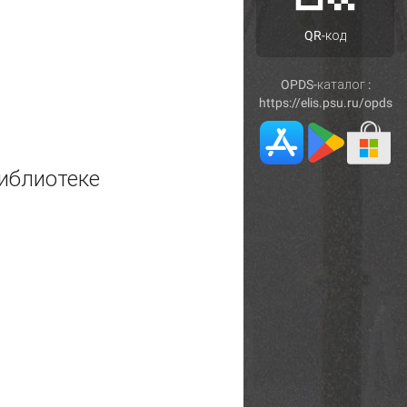
QR-код
OPDS-каталог :
https://elis.psu.ru/opds
иблиотеке