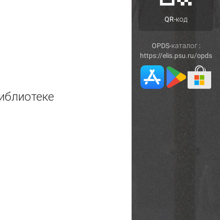
QR-код
OPDS-каталог :
https://elis.psu.ru/opds
иблиотеке