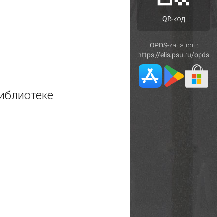
QR-код
OPDS-каталог :
https://elis.psu.ru/opds
иблиотеке