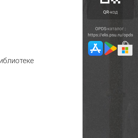
QR-код
OPDS-каталог :
https://elis.psu.ru/opds
иблиотеке