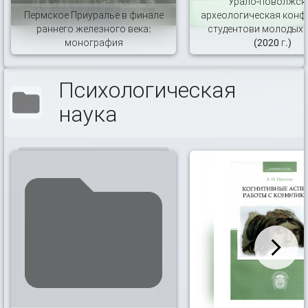
Урало-поволжск
Пермское Приуралье в финале
археологическая конф
раннего железного века:
студентови молодых 
монография
(2020 г.)
Психологическая
наука