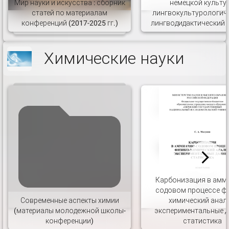
Мир науки и искусства : сборник
немецкой культу
статей по материалам
лингвокультурологич
конференций (2017-2025 гг.)
лингводидактический 
Химические науки
Карбонизация в амм
содовом процессе ф
Современные аспекты химии
химический анали
(материалы молодежной школы-
экспериментальные д
конференции)
статистика