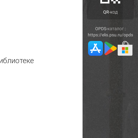
QR-код
OPDS-каталог :
https://elis.psu.ru/opds
иблиотеке