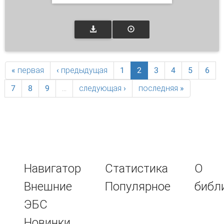
« первая
‹ предыдущая
1
2
3
4
5
6
7
8
9
…
следующая ›
последняя »
Навигатор
Статистика
О
Внешние
Популярное
библ
ЭБС
Новинки