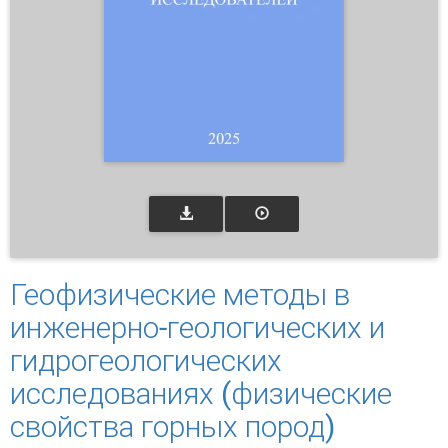
Геофизические методы в
инженерно-геологических и
гидрогеологических
исследованиях (физические
свойства горных пород)