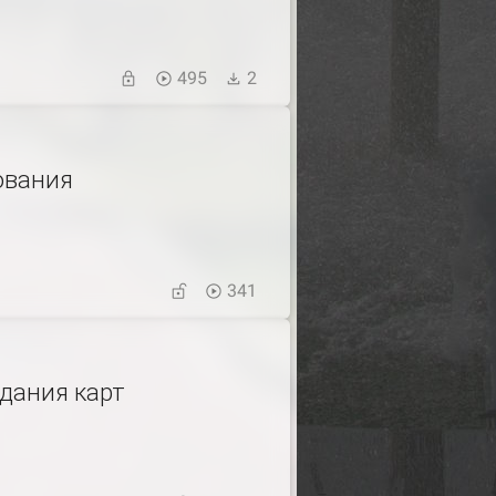
495
2
ования
341
дания карт