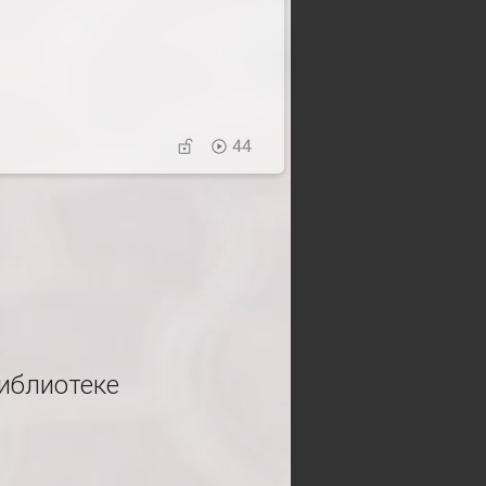
44
иблиотеке