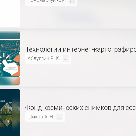
Пономарчук А. И.
...
Технологии интернет-картографир
Абдуллин Р. К.
...
Фонд космических снимков для соз
Шихов А. Н.
...