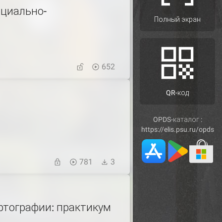
оциально-
Полный экран
652
QR-код
OPDS-каталог :
https://elis.psu.ru/opds
781
3
ртографии: практикум