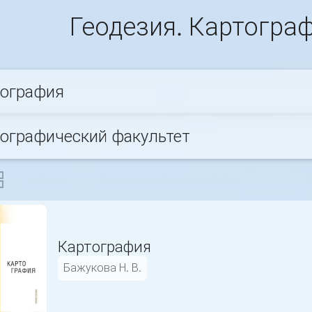
Геодезия. Картогра
еография
еографический факультет
Картография
Бажукова Н. В.