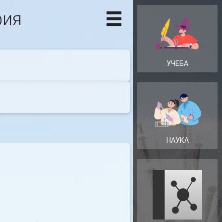
фия
УЧЕБА
НАУКА