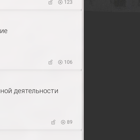
123
ние
106
ной деятельности
89