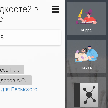
дкостей в
е
УЧЕБА
 8
НАУКА
сев Г.Л.
доров А.С.
 для Пермского