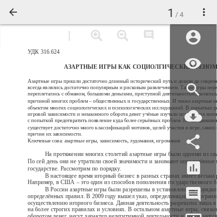
1
/ 4
УДК 316.624
АЗАРТНЫЕ ИГРЫ КАК СОЦИОЛГИЧЕСКИЙ ФЕНО
Азартные игры прошли достаточно длинный исторический путь и дошли до соврем
всегда являлись достаточно популярным и рисковым развлечением. Такие игры нер
переплетались с обманом, большими деньгами, преступной деятельностью, являлись
причиной многих проблем – общественных и государственных. И также азартные и
объектом многих социологических и психологических исследований. В попытках 
игровой зависимости и незаконного оборота денег учёные изучали игроков, их моти
с попыткой предотвратить появление куда более серьёзных проблем. На сегодняшн
существует достаточно много классификаций мотивов, целей участия в игре, самих 
причин их зависимости.
Ключевые сова: азартные игры, зависимость, лудомания, игромания
На протяжении многих столетий азартные игры были одними из с
По сей день они не утратили своей значимости и занимают определённое 
государстве. Рассмотрим по порядку.
В настоящее время игорный бизнес в разных странах имеет весьма
Например, в США – это один из способов пополнения государственного 
В России азартные игры были разрешены в установленном порядк
определённых правил. В 2009 году вышел указ, определяющий ряд огран
осуществлению игорного бизнеса. Данная деятельность разрешена лишь в
на более строгих правилах и условиях. В остальном азартные игры, связ
оборотом денег, несут характер нелегитимной деятельности и пресекаются