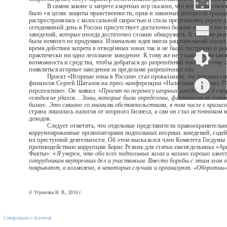
В самом законе о запрете азартных игр сказано, что его осуществл
было «в целях защиты нравственности, прав и законных интересов гражда
распространялась с колоссальной скоростью и стала представлять угрозу д
сегодняшний день в России присутствует достаточно больше количество 
заведений, которые иногда достаточно сложно обнаружить. К тому же реа
была немного не продумана. Изначально идея имела рациональный посыл, 
время действия запрета в отведённых зонах так и не было построено и ре
практически ни одно легальное заведение. К тому же не у каждого желаю
возможность и средства, чтобы добраться до разрешённой зоны, поэтому 
появляться игорные заведения за пределами разрешённых зон.
Проект «Игорные зоны в России» стал провальным, это признал с
финансов Сергей Шаталов на пресс-конференции «Налоговая политика 
перспективе». Он заявил: «
Проект по переносу игорных заведений в 4 спе
сегодня не удался… Зоны, которые были определены, фактически не гото
бизнес. Это связано со многими обстоятельствами, в том числе с кризис
страна лишилась налогов от игорного бизнеса, а сам он стал источником 
доходов.
Следует отметить, что отдельные представители правоохранительн
коррумпированные организаторами подпольных игорных заведений, соде
их преступной деятельности. Об этом высказался член Комитета Госдумы 
противодействию коррупции Борис Резник для статьи еженедельника «Ар
Факты»: «
Я уверен, что обо всех подпольных залах и казино хорошо изв
сотрудникам внутренних дел и участковым. Вместо борьбы с этим злом о
покрывают, а возможно, в некоторых случаях и организуют. «Оборотн
© Угринова Н. В., 2016 г.
Следующая страница