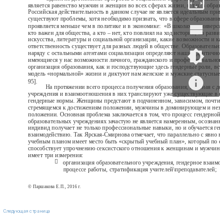
является равенство мужчин и женщин во всех сферах жизни, в т.ч. в обра
Российская действительность в данном случае не является идеальным пр
существуют проблемы, хотя необходимо признать, что в сфере образовани
проявляется меньше чем в политике и в экономике:
«В школах и универс
кто важен для общества, а кто – нет, кто повлиял на ход истории, на разв
искусства, литературы и социальной организации, какие возможности и к
ответственность существует для разных людей в обществе. Образователь
наряду с остальными агентами социализации определяют наши идентично
имеющиеся у нас возможности личного, гражданского и профессионально
организация образования, как и господствующие здесь гендерные роли, в
модель «нормальной» жизни и диктуют нам женские и мужские статусные 
95].
На протяжении всего процесса получения образования, начиная с 
учреждения и взаимоотношения в них транслируют уже существующие в
гендерные нормы. Женщины предстают в подчиненном, зависимом, почти
стремящемся к достижениям положении, мужчины в доминирующем и не
положении. Основная проблема заключается в том, что процесс гендерно
образовательных учреждениях зачастую не является намеренным, осознан
индивид получает не только профессиональные навыки, но и обучается г
взаимодействию. Так Ярская-Смирнова отмечает, что параллельно с явн
учебным планом имеет место быть «скрытый учебный план», который по 
способствует упрочнению сексистского отношения к женщинам и мужчи
имеет три измерения:

организация образовательного учреждения, гендерное взаим
процессе работы, стратификация учителей\преподавателей;
© Паршакова Е.П., 2016 г.
Следующая страница