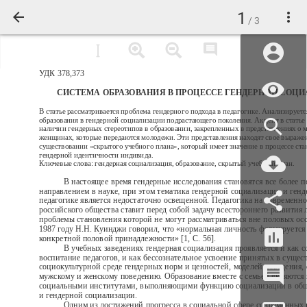
1
/ 3
УДК 378,373
СИСТЕМА ОБРАЗОВАНИЯ В ПРОЦЕССЕ ГЕНДЕРНОЙ СОЦ
В статье рассматривается проблема гендерного подхода в педагогике. Анализируетс
образования в гендерной социализации подрастающего поколения. Акцент в статье 
наличии гендерных стереотипов в образовании, закрепленных в представлениях о 
женщинах, которые передаются молодежи. Эти представления находят свое выраже
существовании «скрытого учебного плана», который имеет значение в процессе ст
гендерной идентичности индивида.
Ключевые слова: гендерная социализация, образование, скрытый учебный план.
В настоящее время гендерные исследования становятся все более 
направлением в науке, при этом тематика гендерной социализации и генд
педагогике является недостаточно освещенной. Педагогика на современно
российского общества ставит перед собой задачу всестороннего развития 
проблемы становления которой не могут рассматриваться вне половых осо
1987 году Н.Н. Куинджи говорил, что «нормальная личность формируется 
конкретной половой принадлежности» [1, С. 56].
В учебных заведениях гендерная социализация проявляется и как с
воспитание педагогов, и как бессознательное усвоение принятых в суще
социокультурной среде гендерных норм и ценностей, моделей поведения,
мужскому и женскому поведению. Образование вместе с семьей являютс
социальными институтами, выполняющими функцию социализации в обще
и гендерной социализации.
Одним из достижений прогресса в социальной сфере современных 