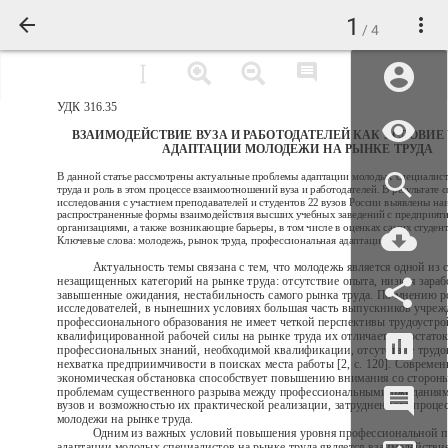
1
/ 4
УДК 316.35
ВЗАИМОДЕЙСТВИЕ ВУЗА И РАБОТОДАТЕЛЕЙ КАК УСЛОВИ
АДАПТАЦИИ МОЛОДЕЖИ НА РЫНКЕ ТРУДА
В данной статье рассмотрены актуальные проблемы адаптации молодых специалист
труда и роль в этом процессе взаимоотношений вуза и работодателей. В результате 
исследования с участием преподавателей и студентов 22 вузов России выявлены на
распространенные формы взаимодействия высших учебных заведений с предприят
организациями, а также возникающие барьеры, в том числе в оценках самих студент
Ключевые слова: молодежь, рынок труда, профессиональная адаптация.
Актуальность темы связана с тем, что молодежь является одной из 
незащищенных категорий на рынке труда: отсутствие опыта, низкая зараб
завышенные ожидания, нестабильность самого рынка труда. По мнению р
исследователей, в нынешних условиях большая часть выпускников учре
профессионального образования не имеет четкой перспективы трудоустро
квалифицированной рабочей силы на рынке труда их отличает недостато
профессиональных знаний, необходимой квалификации, отсутствие трудо
нехватка предприимчивости в поисках места работы [2, с. 120]. Современ
экономическая обстановка способствует повышению внимания со стороны
проблемам существенного разрыва между профессиональными ожидания
вузов и возможностью их практической реализации, затрудненного проце
молодежи на рынке труда.
Одним из важных условий повышения уровня профессиональной п
адаптации молодых специалистов на рынке труда является взаимодействие