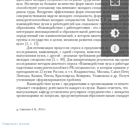
вуза. Несмотря на большое количество форм такого взаимодействия, немн
способствуют успешному «включению» молодого специалиста в сложный
рынок труда. Внедрение эффективных форм отношений является важным
совершенствования модели молодого специалиста, формирования востре
конкурентоспособных молодых специалистов. Балуева Т. В. рассматривает
взаимодействие вузов и работодателей как социальное партнерство в сфе
образования. «Взаимодействие с работодателями - это социальный ресурс 
интеграции инновационной и образовательной деятельности участников п
определенный тип взаимоотношений, в котором заинтересованы различн
группы и государство в целом; механизм развития социально-инновацион
вузе» [1, с. 15].
Для оптимизации процессов спроса и предложения на рынке необ
исследования, выявляющие, с одной стороны, комплекс проблем трудоуст
выпускников вузов, с другой – реальные требования работодателей к каче
молодых специалистов [3, с. 99]. Для конкретизации результатов мы пров
исследование методом анкетного опроса «Взаимодействие вуза и работода
подготовки конкурентоспособного PR-специалиста», в котором приняли у
преподаватели 22 вузов России, в т.ч. Владивостока, Москвы, Санкт-Пете
Липецка, Казани, Пензы, Красноярска, Кемерово, Ульяновска и др. Полу
уточняющие сформулированную проблему.
Взаимодействие вузов с предприятиями и организациями отличаетс
отражает специфику деятельности каждого из вузов. Важно отметить, что
выпускающих кафедр установлено регулярное сотрудничество с конкрет
организациями по вопросам, предусмотренным образовательным стандартом
Савинова А.В., 2016 г.
©
Следующая страница