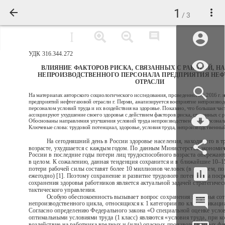
1
/ 3
УДК 316.344.272
ВЛИЯНИЕ ФАКТОРОВ РИСКА, СВЯЗАННЫХ С РАБОТОЙ, НА
НЕПРОИЗВОДСТВЕННОГО ПЕРСОНАЛА ПРЕДПРИЯТИЯ НЕФ
ОТРАСЛИ
На материалах авторского социологического исследования, проведенного в 2016 г. 
предприятий нефтегазовой отрасли г. Перми, анализируется восприятие непроизво
персоналом условий труда и их воздействия на здоровье. Показано, что большая час
ассоциируют ухудшение своего здоровья с действием факторов риска, связанных с р
Обоснованы направления улучшения условий труда непроизводственного персонал
Ключевые слова: трудовой потенциал, здоровье, условия труда, непроизводственны
На сегодняшний день в России здоровье населения, находящего в 
возрасте, ухудшается с каждым годом. По данным Министерства экономич
России в последние годы потери лиц трудоспособного возраста опережаю
в целом. К сожалению, данная тенденция сохранится и в ближайшие 10–15
потери рабочей силы составят более 10 миллионов человек (в среднем, по
ежегодно) [1]. Поэтому сохранение и развитие трудового потенциала пос
сохранения здоровья работников является актуальной задачей стратегичес
тактического управления.
Особую обеспокоенность вызывает вопрос сохранения здоровья со
непроизводственного цикла, относящихся к 1 категории по классификации
Согласно определению Федерального закона «О специальной оценке усло
оптимальными условиями труда (1 класс) являются «условия труда, при к
воздействие на работника вредных и (или) опасных производственных фа