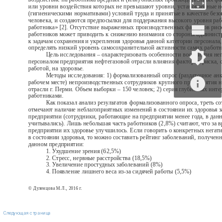
или уровни воздействия которых не превышают уровни, установленные 
(гигиеническими нормативами) условий труда и принятые в качестве без
человека, и создаются предпосылки для поддержания высокого уровня ра
работника» [2]. Отсутствие выраженных производственных факторов рис
работников может приводить к снижению внимания со стороны админист
к задачам сохранения и укрепления здоровья данной категории персонала,
определять низкий уровень самосохранительной активности самих работн
Цель исследования – охарактеризовать особенности восприятия н
персоналом предприятия нефтегазовой отрасли влияния факторов риска, 
работой, на здоровье.
Методы исследования: 1) формализованный опрос (раздаточное ан
рабочем месте) непроизводственных сотрудников крупного предприятия 
отрасли г. Перми. Объем выборки – 150 человек; 2) серия глубинных инте
работниками.
Как показал анализ результатов формализованного опроса, треть с
отмечают наличие неблагоприятных изменений в состоянии их здоровья з
предприятии (сотрудники, работающие на предприятии менее года, в дан
учитывались). Лишь небольшая часть работников (2,8%) считают, что за 
предприятии их здоровье улучшилось. Если говорить о конкретных нега
в состоянии здоровья, то можно составить рейтинг заболеваний, получен
данном предприятии:
1. Ухудшение зрения (62,5%)
2. Стресс, нервные расстройства (18,5%)
3. Увеличение простудных заболеваний (8%)
4. Появление лишнего веса из-за сидячей работы (5,5%)
© Дуленцова М.Л., 2016 г.
Следующая страница