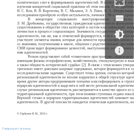
политических элит в формировании идентичностей. В отечественной наук
изучения конкретной социальной практики об этом писали Л. М. Дробиже
И. С. Кон, В. В. Коротеева, В. С. Малахов, Э. А. Паин, В. А. Шнирельман
исследования приобрели особую актуальность, начиная с 90-х годов прошл
В
концепции
социального
конструирования
реальности,
Л. М. Дробижева, государственная, гражданская идентичность функциони
существованию в обществе этих категорий и систем классификаций, кот
личностью в процессе социализации. Значимость государственной, гражд
идентичности, так же, как и этнической формируется, если в процессах к
участвуют элементы знания, которые для личности представляют ценность
со знаниями, полученными в школе, общении с родственниками, друзьями
СМИ происходит формирование ценностей, выступающих регуляторами 
ими идентичностей.
Регион представляет собой «гомогенное пространство, выделенное
имеющим физико-географическою, хозяйственную, этнокультурную и язы
а также общность исторической судьбы» [2]. В связи с этим можно утверж
«региона» имеет довольно широкое содержание, которое формируется в с
исследовательскими задачами. Существует точка зрения, согласно которо
региональной идентичности не вполне корректно в общей структуре иден
время другие авторы предпринимают попытки классифицировать и струк
иерархию идентичностей и выделить в ней место региональной идентичн
случае региональная идентичность рассматривается в качестве одного из 
территориальной идентичности, при этом нижняя ступенька отдана локал
Верхний «этаж» в иерархии территориальных идентичностей занимает на
идентичность. В другой плоскости находится этническая идентичность, к
© Горбунов Н.М., 2016 г.
Следующая страница