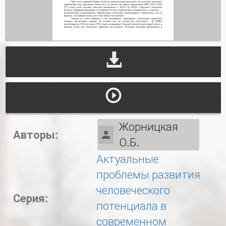
Жорницкая
Авторы:
О.Б.
Актуальные
проблемы развития
человеческого
Серия:
потенциала в
современном