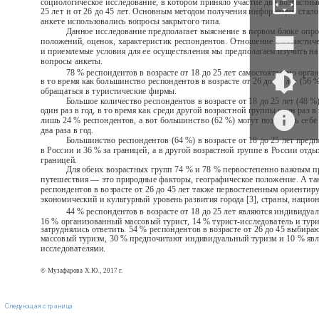
социологическое исследование, в котором приняло участие две возрастные
25 лет и от 26 до 45 лет. Основным методом получения информации стало
анкете использовались вопросы закрытого типа.
Данное исследование предполагает выяснение в первом блоке опр
положений, оценок, характеристик респондентов. Отношение к туристиче
и приемлемые условия для ее осуществления мы предполагаем изучить на
вопросы анкеты.
78 % респондентов в возрасте от 18 до 25 лет самостоятельно орга
в то время как большинство респондентов в возрасте от 26 до 45 лет (56
обращаться в туристические фирмы.
Большое количество респондентов в возрасте от 18 до 25 лет (48 
один раз в год, в то время как среди другой возрастной группы один раз 
лишь 24 % респондентов, а вот большинство (62 %) могут позволить себе
два раза в год.
Большинство респондентов (64 %) в возрасте от 18 до 25 лет пред
в России и 36 % за границей, а в другой возрастной группе в России отд
границей.
Для обеих возрастных групп 74 % и 78 % первостепенно важным п
путешествия — это природные факторы, географическое положение. А та
респондентов в возрасте от 26 до 45 лет также первостепенным ориентир
экономический и культурный уровень развития города [3], страны, нацио
44 % респондентов в возрасте от 18 до 25 лет являются индивидуа
16 % организованный массовый турист, 14 % турист-исследователь и тури
затруднялись ответить. 54 % респондентов в возрасте от 26 до 45 выбир
массовый туризм, 30 % предпочитают индивидуальный туризм и 10 % явл
исследователями.
© Музафарова Х.Ю., 2017 г.
Следующая страница