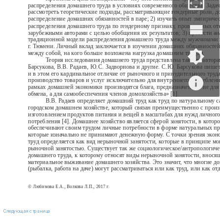
распределения домашнего труда в условиях современного общества. Зада
рассмотреть теоретические подходы, рассматривающие гендерные роли, 
распределение домашних обязанностей в паре; 2) изучить опыт эмпириче
распределения домашнего труда по гендерному признаку, проведенных о
зарубежными авторами с целью обобщения их результатов; 3) провести ан
традиционной модели распределения домашнего труда между мужчинами
г. Тюмени. Личный вклад заключается в изучении домашних обязанностей
между собой, на кого больше возложена нагрузка домашним трудом.
Теория исследования домашнего труда представлена такими автор
Барсукова, В.В. Радаев, Ю.С. Задворнова и другие. С.Ю. Барсукова пише
и в этом его кардинальное отличие от рыночного и принудительного труда
производство товаров и услуг исключительно для внутреннего потреблен
рамках домашней экономики производятся блага, предназначенные не для
обмена, а для самообеспечения членов домохозяйства» [1].
В.В. Радаев определяет домашний труд как труд по натуральному 
городском домашнем хозяйстве, который связан преимущественно с произ
изготовлением продуктов питания и вещей в масштабах для нужд личного
потребления [4]. Домашнее хозяйство является сферой занятости, в котор
обеспечивают своим трудом личные потребности в форме натуральных про
которые изначально не принимают денежную форму. С точки зрения эко
труд определяется как вид нерыночной занятости, которые в принципе м
рыночной занятостью. Существует так же социологическое/антропологиче
домашнего труда, к которому относят виды нерыночной занятости, внося
материальное выживание домашнего хозяйства. Это значит, что многие д
(рыбалка, работа на даче) могут рассматриваться или как труд, или как от
© Любимова Е.А., Волкова Л.П., 2017 г.
Следующая страница