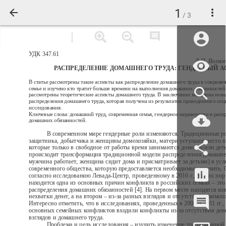
1
/ 3
УДК 347.61
Л.П. Волко
РАСПРЕДЕЛЕНИЕ ДОМАШНЕГО ТРУДА: ГЕНДЕРНЫЙ А
В статье рассмотрены такие аспекты как распределение домашнего труда в совреме
семье и изучено кто тратит больше времени на выполнения домашних обязанностей
рассмотрены теоретические аспекты домашнего труда. В заключении выявлена нова
распределения домашнего труда, которая получена из результатов проведенного со
исследования.
Ключевые слова: домашний труд, современная семья, гендерное неравенство в расп
домашних обязанностей.
В современном мире гендерные роли изменяются. Традиционные 
защитника, добытчика и женщины домохозяйки, матери уступают место 
которые только в свободное от работы время занимаются домом и/или дет
происходит трансформация традиционной модели распределения домашнег
мужчина работает, женщина сидит дома и присматривает за детьми) в усл
современного общества, которую предоставляется необходимым изучить. 
согласно исследованию Левада-Центр, проведенному в 2016 г., до сих пор
находится одна из основных причин конфликта в российских семьях – это 
распределения домашних обязанностей [4]. На первом месте находятся ко
нехватки денег, а на втором – из-за разных взглядов и отсутствия взаимо
Интересно отметить, что в исследованиях, проведенных в 2008 и 2011 гг.,
основных семейных конфликтов входили конфликты из-за отсутствия дене
взглядов и домашнего труда.
Проблема и цель исследования – изучить изменение традиционной