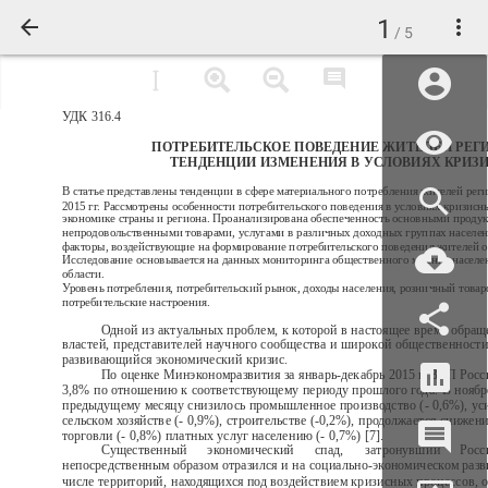
1
/ 5
УДК 316.4
ПОТРЕБИТЕЛЬСКОЕ ПОВЕДЕНИЕ ЖИТЕЛЕЙ РЕГ
ТЕНДЕНЦИИ ИЗМЕНЕНИЯ В УСЛОВИЯХ КРИЗ
В статье представлены тенденции в сфере материального потребления жителей реги
2015 гг. Рассмотрены особенности потребительского поведения в условиях кризисн
экономике страны и региона. Проанализирована обеспеченность основными продук
непродовольственными товарами, услугами в различных доходных группах населен
факторы, воздействующие на формирование потребительского поведения жителей о
Исследование основывается на данных мониторинга общественного мнения населе
области.
Уровень потребления, потребительский рынок, доходы населения, розничный товар
потребительские настроения.
Одной из актуальных проблем, к которой в настоящее время обра
властей, представителей научного сообщества и широкой общественности
развивающийся экономический кризис.
По оценке Минэкономразвития за январь-декабрь 2015 г. ВВП Росс
3,8% по отношению к соответствующему периоду прошлого года. В нояб
предыдущему месяцу снизилось промышленное производство (- 0,6%), уси
сельском хозяйстве (- 0,9%), строительстве (-0,2%), продолжается снижен
торговли (- 0,8%) платных услуг населению (- 0,7%) [7].
Существенный
экономический
спад,
затронувший
Рос
непосредственным образом отразился и на социально-экономическом разв
числе территорий, находящихся под воздействием кризисных процессов, о