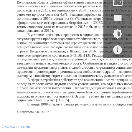
Вологодская область. Данные официальной статистики демонстрируют у
экономических и социальных показателей региона в 2015 г. Так, индекс
производства в 2015 г. по отношению к 2014 г. вырос только на 1,8%, в то
ранее его прирост составил 4,9%. Реальная заработная плата на территории
по отношению к 2014 г составила 88,3%, индекс потребительских цен – 1
официально зарегистрированных безработных – 123,8% [9, с. 9, 43, 32, 61.]
темпы снижения данных показателей в 2015 г. были значительно выше тех
фиксировались в 2014 г.
В условиях кризисных процессов в социально-экономическом разв
актуализируется проблема изучения потребительского поведения населен
рыночной экономике потребители играют чрезвычайно важную роль, пос
осуществляемые ими расходы составляют свыше половины валового внут
страны. По данным статистики, в III квартале 2016 г. расходы домашних х
конечное потребление составляли 54% ВВП [3]. Расходы потребителей иг
определяющую роль в динамике внутреннего спроса и, соответственно, в
замедлении темпов экономического роста. Особенности и тенденции потр
поведения населения выступают, с одной стороны, отражением социальн
процессов, происходящих в региональном сообществе, с другой – являю
фактором, способствующим социально-экономическому развитию обществ
В сфере потребления действуют две взаимосвязанные тенденции, к
определяют восприятие людьми своего уровня жизни, его отдельных пара
в плане возможностей потребления. Первая тенденция отражает ожидание
количественных показателей материального благосостояния (заработной 
доходов, натуральных поступлений). Вторая – субъективные оценки дост
социальных благ и услуг [11, с. 5].
С конца 1990-х годов в рамках регулярного мониторинга обществе
© Дементьева И.Н., 2017 г.
Следующая страница