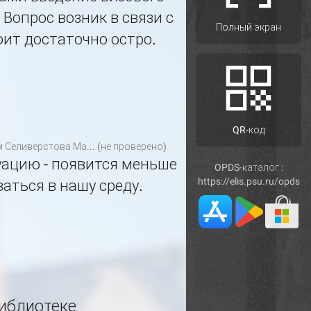
Вопрос возник в связи с
Полный экран
оит достаточно остро.
QR-код
м
Селиверстова Ма... (не проверено)
уацию - появится меньше
OPDS-каталог :
https://elis.psu.ru/opds
аться в нашу среду.
иблиотеке