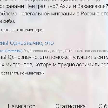
странами Центральной Азии и Закавказья? 
роблема нелегальной миграции в Россию ст
асибо.
ы оставлять комментарии
нь! Однозначно, это
ка (Permalink)
Опубликовано 7 декабря, 2018 - 14:50 пользователе
ь! Однозначно, это поможет улучшить сит
х мигрантов, которым трудно ассимилиров
ы оставлять комментарии
Навигатор
Статистика
О б