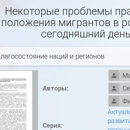
Некоторые проблемы пр
положения мигрантов в р
сегодняшний ден
лагосостояние наций и регионов
Ма
Авторы:
Се
Фи
Актуал
развит
Серия:
потенц