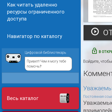
Как читать удаленно
ресурсы ограниченного
доступа
Навигатор по каталогу
В ОТКР
Цифровой библиотекарь
Войдите
, чтоб
Привет! Чем я могу тебе
помочь?
Коммен
Уважаемые
Постоянная ссыл
Весь каталог
Уважаемые 
взаимодей