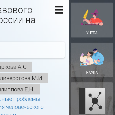
авового
оссии на
ь
УЧЕБА
ркова А.С
НАУКА
ливерстова М.И
липпова Е.Н.
ьные проблемы
ия человеческого
иала в