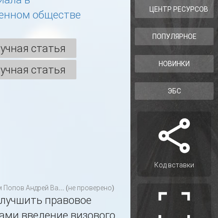
ЦЕНТР РЕСУРСОВ
енном обществе
ПОПУЛЯРНОЕ
учная статья
НОВИНКИ
учная статья
ЭБС
Код вставки
м
Попов Андрей Ва... (не проверено)
улучшить правовое
ами введение визового