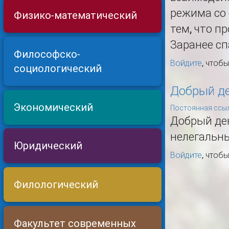
режима со 
Физико-математический
тем, что п
Заранее сп
Философско-
Войдите
, чтоб
социологический
Добрый де
Экономический
Постоянная ссыл
Добрый ден
нелегальны
Юридический
Войдите
, чтоб
Филологический
Факультет современных