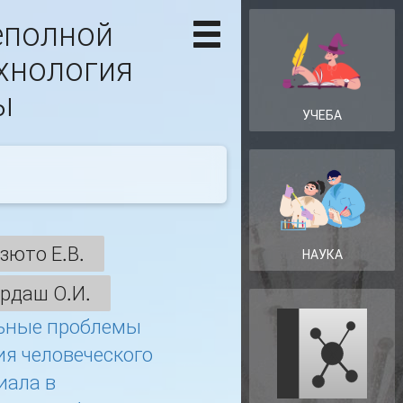
еполной
хнология
ы
УЧЕБА
зюто Е.В.
НАУКА
рдаш О.И.
ьные проблемы
ия человеческого
иала в