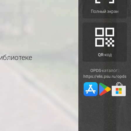
Полный экран
QR-код
иблиотеке
OPDS-каталог :
https://elis.psu.ru/opds