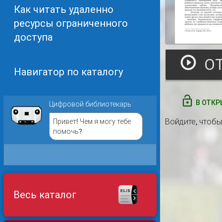
Как читать удаленно
ресурсы ограниченного
доступа
Навигатор по каталогу
В ОТКР
Цифровой библиотекарь
Войдите
, чтоб
Привет! Чем я могу тебе
помочь?
Весь каталог