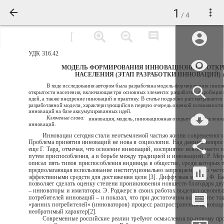
1
/ 4
УДК 316.42
МОДЕЛЬ ФОРМИРОВАНИЯ ИННОВАЦИОННОЙ ОТК
НАСЕЛЕНИЯ (ЭТАП РАЗРАБОТКИ ИННОВАЦИЙ)
В ходе исследования автором была разработана модель формирования инно
открытости населения, включающая три основных элемента: разработка, апробация 
идей, а также внедрение инноваций в практику. В статье подробно рассматривается
разработанной модели, характеризующийся в первую очередь оценкой возможности
инноваций на базе аккумулированных идей.
Ключевые слова:
инновация, модель, инновационная открытость, население
инноваций.
Инновации сегодня стали неотъемлемой частью жизни современного
Проблема принятия инноваций не нова в социологии. Над данным вопро
еще Г. Тард, отмечая, что освоение инноваций, восприятие нового часто 
путем приспособления, а в борьбе между традицией и инновацией. Р. Мер
описал пять типов приспособления индивида в обществе, среди которых е
предполагающая использование институционально запрещаемых, но час
эффективными средств для достижения цели [3]. Диффузная модель Ф. Басс
позволяет сделать оценку степени проникновения новшеств благодаря дв
– инноваторы и имитаторы. Э. Роджерс в своих работах выделил основны
потребителей инноваций – и показал, что при достаточном количестве та
«ранних потребителей» (инноваторов) процесс распространения инновац
необратимый характер[2].
Современные российские реалии требуют осмысления по-новому пр