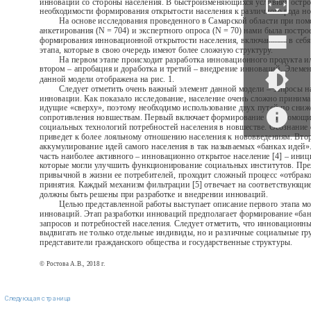
инноваций со стороны населения. В быстроизменяющихся условиях остро
необходимости формирования открытости населения к различного рода н
На основе исследования проведенного в Самарской области при по
анкетирования (N = 704) и экспертного опроса (N = 70) нами была постро
формирования инновационной открытости населения, включающая в себя
этапа, которые в свою очередь имеют более сложную структуру.
На первом этапе происходит разработка инновационного продукта ил
втором – апробация и доработка и третий – внедрение инноваций. Элемен
данной модели отображена на рис. 1.
Следует отметить очень важный элемент данной модели – запросы н
инновации. Как показало исследование, население очень сложно принима
идущие «сверху», поэтому необходимо использование двух путей по сни
сопротивления новшествам. Первый включает формирование при помощ
социальных технологий потребностей населения в новшестве. Осознание 
приведет к более лояльному отношению населения к нововведениям. Втор
аккумулирование идей самого населения в так называемых «банках идей»
часть наиболее активного – инновационно открытое население [4] – иниц
которые могли улучшить функционирование социальных институтов. Пре
привычной в жизни ее потребителей, проходит сложный процесс «отбрак
принятия. Каждый механизм фильтрации [5] отвечает на соответствующи
должны быть решены при разработке и внедрении инноваций.
Целью представленной работы выступает описание первого этапа мо
инноваций. Этап разработки инноваций предполагает формирование «бан
запросов и потребностей населения. Следует отметить, что инновационны
выдвигать не только отдельные индивиды, но и различные социальные гр
представители гражданского общества и государственные структуры.
© Ростова А.В., 2018 г.
Следующая страница