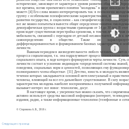
историческое, зависящее от характера и уровня развития общества. Опред
все времена, всеми приемлемого понятия “молодежь” в мире никогда не бы
может».[4] Его слова можно интерпретировать так: в психологии молодеж
группу с особенными психофизическими характеристиками, в политологии
развития государства, в социологии – как специфическую социокультурну
все же можно попытаться вывести общее определение понятия «молодежь»
демографическая группа с возрастными границами от 14 до 30 лет. В этот
происходит существенная перестройка организма, в том числе активная с
мобильность, связанной с переходом от детской несамостоятельности к л
самоопределению
в
обществе.
Также
он
характеризует
дифференцированностью и формированием базовых характеристик и осо
личности.
Важным периодом в жизнедеятельности любого человека является
процесса социализации, т.к. она подразумевает процесс становления личн
социального опыта, в ходе которого формируются черты личности. Суть 
личности состоит в усвоении индивидом «определенной системы знаний,
поведения, социальных норм и ценностей, позволяющих ему функциониро
полноправного члена общества». [11] Детство, юность и молодость являют
течении которых закладывается основной интеллектуальный и нравствен
человека, влияющий на все его дальнейшее существование. В силу возра
характеристик молодежь наиболее восприимчива к получаемой информаци
вызывает интерес все новое: технологии, досуг.
В настоящее время, с уверенностью можно сказать, что современн
активно использует средства массовой информации (интернет, телевиден
издания, радио, а также информационные технологии (телефонные и сото
© Старикова А.В., 2018 г.
Следующая страница