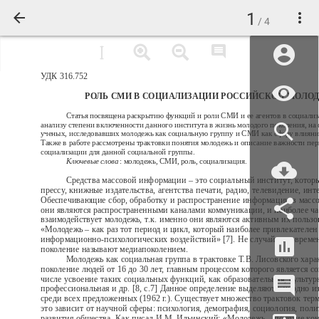
1
/ 4
УДК 316.752
РОЛЬ СМИ В СОЦИАЛИЗАЦИИ РОССИЙСКОЙ МОЛО
Статья посвящена раскрытию функций и роли СМИ и ее агентов в социали
анализу степени включенности данного института в жизнь молодого поколения, на 
ученых, исследовавших молодежь как социальную группу и СМИ как сферу влияни
Также в работе рассмотрены трактовки понятия молодежь и описание важности пе
социализации для данной социальной группы.
Ключевые слова
: молодежь, СМИ, роль, социализация.
Средства массовой информации – это социальный институт, котор
прессу, книжные издательства, агентства печати, радио, телевидение, инт
Обеспечивающие сбор, обработку и распространение информации в массо
они являются распространенными каналами коммуникации, и наиболее ча
взаимодействует молодежь, т.к. именно они являются активным их пользо
«Молодежь – как раз тот период и цикл, который наиболее привлекателен
информационно-психологических воздействий» [7]. Не случайно совреме
поколение называют медиапоколением.
Молодежь как социальная группа в трактовке Т.В. Лисовского хара
поколение людей от 16 до 30 лет, главным процессом которого является с
числе усвоение таких социальных функций, как образовательная, культур
профессиональная и др. [8, с.7] Данное определение выделяют как одно и
среди всех предложенных (1962 г.). Существует множество трактовок тер
это зависит от научной сферы: психология, демография, социология, поли
развития общества. Как писал И.М. Ильинский: «Молодежь – понятие кон