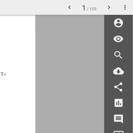
1
/ 159
Т»