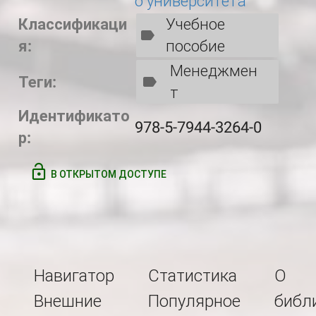
о университета
Классификаци
Учебное
я:
пособие
Менеджмен
Теги:
т
Идентификато
978-5-7944-3264-0
р:
В ОТКРЫТОМ ДОСТУПЕ
Навигатор
Статистика
О
Внешние
Популярное
библ