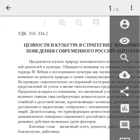
1
/ 5
УДК: 316. 334.2
ЦЕННОСТИ И КУЛЬТУРА В СТРАТЕГИЯХ ЭКОНОМИ
ПОВЕДЕНИЯ СОВРЕМЕННОГО РОССИЙСКОГО РАБ
Предлагается изучать природу экономического поведения через пр
ней ценностей и культуры. Обращается внимание на основные позиции м
подхода М. Вебера к исследованию культуры как «ценностного эпохе». О
внимание на разность природы и сроков социокультурного сдвига в Росси
На примерах социологических исследований последних лет приводится а
представлений об успехе в жизни типологических представлений российс
Предлагаем исходить из понимания, что жизненный успех как многомерн
включает главные смыслообразующие ценности-цели долговременного хара
семейной и досуговой жизни, вдохновляющие человека к деятельностной 
достижению и закреплению, сообразуясь с отношением к ним со стороны 
людей. Делается вывод, что трансформации ценностного сознания и страт
экономического поведения современного российского работника показыв
динамику действия нескольких групп факторов.
Ключевые слова
: жизненный успех, ценности, работа, семья, мат
благополучие, работники.