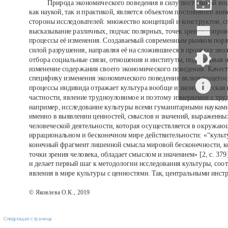
Природа экономического поведения в силу постоянной во
как наукой, так и практикой, является объектом постоянного вни
стороны исследователей: множество концепций и конструктов, с
высказывание различных, подчас полярных, точек зрения сопро
процессы её изменения. Создаваемый современным рынком поря
силой разрушения, направляя её на сложившиеся в процессе эв
отбора социальные связи, отношения и институты, подталкивая 
изменение содержания своего экономического поведения. Качес
специфику изменения экономического поведения включающегос
процессы индивида отражает культура вообще и экономическая 
частности, явление трудноуловимое и поэтому измеряемое с тру
например, исследование культуры всеми гуманитарными наукам
именно в выявлении ценностей, смыслов и значений, выраженны
человеческой деятельности, которая осуществляется в окружаю
иррациональном и бесконечном мире действительности: «“культу
конечный фрагмент лишенной смысла мировой бесконечности, к
точки зрения человека, обладает смыслом и значением» [2, с. 379
и делает первый шаг к методологии исследования культуры, соот
явления в мире культуры с ценностями. Так, центральными инс
© Яковлева О.К., 2019
Следующая страница