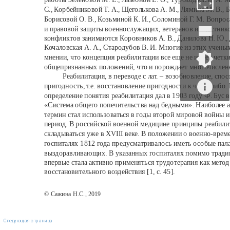
С., Корбейниковой Т. А., Щеголькова А. М., Лямина М. В., Б
Борисовой О. В., Козьминой К. И., Соломиной Г. М. Вопро
и правовой защиты военнослужащих, ветеранов и участни
конфликтов занимаются Коровников А. В., Данилова Н. Ю., 
Кочаловская А. А., Стародубов В. И. Многие из этих ученых
мнении, что концепция реабилитации все еще не имеет четк
общепризнанных положений, что и порождает многочислен
Реабилитация, в переводе с лат. – возобновление, спо
пригодность, т.е. восстановление пригодности к чему-либо.
определение понятия реабилитация дал в 1903 году Ф. Бус в
«Система общего попечительства над бедными». Наиболее а
термин стал использоваться в годы второй мировой войны 
период. В российской военной медицине принципы реабили
складываться уже в XVIII веке. В положении о военно-вре
госпиталях 1812 года предусматривалось иметь особые пал
выздоравливающих. В указанных госпиталях помимо тради
впервые стала активно применяться трудотерапия как метод
восстановительного воздействия [1, с. 45].
© Сажина Н.С., 2019
Следующая страница