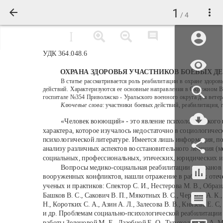
1
/ 4
УДК 364.048.6
ОХРАНА ЗДОРОВЬЯ УЧАСТНИКОВ БОЕВЫХ Д
В статье рассматривается роль реабилитации в охране здоров
действий. Характеризуются ее основные направления в Окружном 
госпитале №354 Приволжско - Уральского военного округа для ветер
Ключевые слова:
участники боевых действий, реабилитация, 
«Человек воюющий» - это явление психологического 
характера, которое изучалось недостаточно в социологичес
психологической литературе. Имеется лишь информация, п
анализу различных аспектов восстановительного лечения (
социальных, профессиональных, этических, юридических и
Вопросы медико-социальная реабилитации ветеранов 
вооруженных конфликтов, нашли отражение в работах оте
ученых и практиков: Спектор С. И., Нестерова М. В., Образцо
Башков В. С., Сакович В. П., Мякотных В. С., Чертков А. К
Н., Коротких С. А., Азин А. Л., Залесова В. В., Князева Е. С
и др. Проблемам социально-психологической реабилитаци
работы Зеленовой М. Е., Лазебной Е. О., Туроходжаева А. М