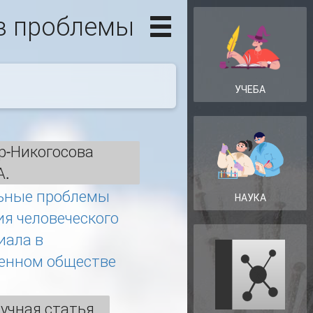
из проблемы
УЧЕБА
р-Никогосова
А.
ьные проблемы
НАУКА
ия человеческого
иала в
енном обществе
учная статья