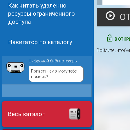
Как читать удаленно
ресурсы ограниченного
доступа
В ОТКР
Навигатор по каталогу
Войдите
, чтоб
Цифровой библиотекарь
Привет! Чем я могу тебе
помочь?
Весь каталог