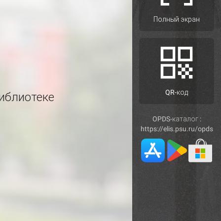
Полный экран
QR-код
иблиотеке
OPDS-каталог :
https://elis.psu.ru/opds