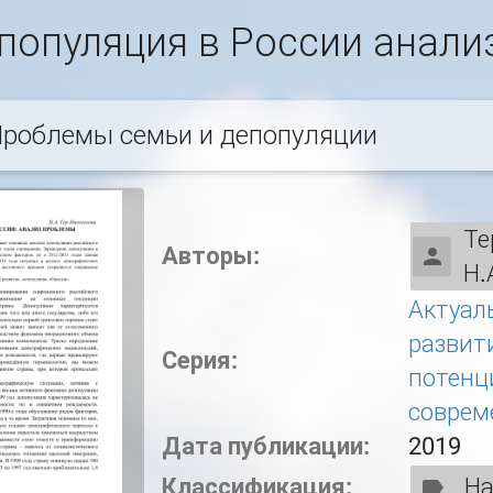
популяция в России анал
роблемы семьи и депопуляции
Те
Авторы:
Н.
Актуал
развит
Серия:
потенц
соврем
Дата публикации:
2019
Классификация:
На