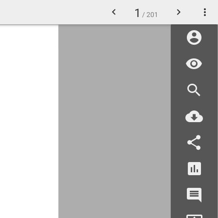
1
/ 201