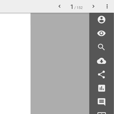
1
/ 152