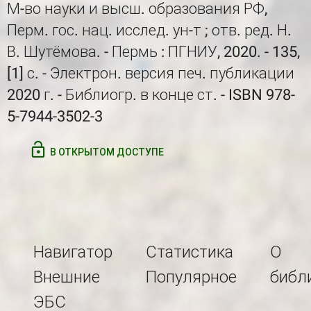
М-во науки и высш. образования РФ,
Перм. гос. нац. исслед. ун-т ; отв. ред. Н.
В. Шутёмова. - Пермь : ПГНИУ, 2020. - 135,
[1] с. - Электрон. версия печ. публикации
2020 г. - Библиогр. в конце ст. - ISBN 978-
5-7944-3502-3
В ОТКРЫТОМ ДОСТУПЕ
Навигатор
Статистика
О
Внешние
Популярное
библ
ЭБС