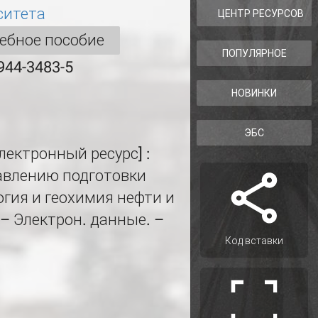
ситета
ЦЕНТР РЕСУРСОВ
ебное пособие
ПОПУЛЯРНОЕ
944-3483-5
НОВИНКИ
ЭБС
лектронный ресурс] :
равлению подготовки
огия и геохимия нефти и
. – Электрон. данные. –
Код вставки