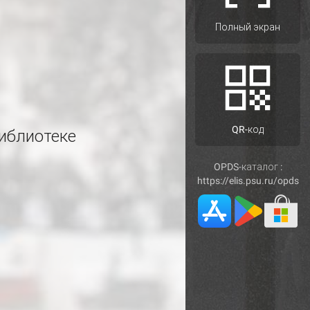
Полный экран
QR-код
иблиотеке
OPDS-каталог :
https://elis.psu.ru/opds