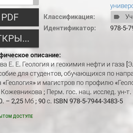
универ
PDF
Классификация:
Уч
Идентификатор:
978-5-7
ОТКРЫТЬ
фическое описание:
а Е. Е. Геология и геохимия нефти и газа [Э
собие для студентов, обучающихся по нап
 «Геология» и магистров по профилю «Геол
Е. Кожевникова ; Перм. гос. нац. исслед. ун-т
. – 2,25 Мб ; 90 с. ISBN 978-5-7944-3483-5
ЫТОМ ДОСТУПЕ