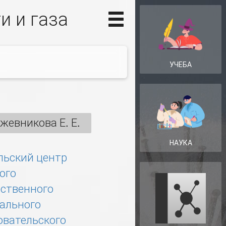
и и газа
УЧЕБА
жевникова Е. Е.
НАУКА
льский центр
ого
рственного
ального
овательского