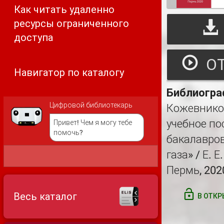
Как читать удаленно
ресурсы ограниченного
доступа
Навигатор по каталогу
Библиогра
Цифровой библиотекарь
Кожевников
учебное по
Привет! Чем я могу тебе
помочь?
бакалавров
газа» / Е. 
Пермь, 2020
Весь каталог
В ОТКР