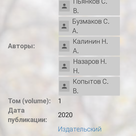
Пьянков С.
В.
Бузмаков С.
А.
Калинин Н.
Авторы:
А.
Назаров Н.
Н.
Копытов С.
В.
Том (volume):
1
Дата
2020
публикации:
Издательский