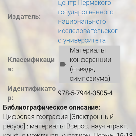
центр Пермского
государственного
Издатель:
национального
исследовательског
о университета
Материалы
Классификаци
конференции
я:
(съезда,
симпозиума)
Идентификато
978-5-7944-3505-4
р:
Библиографическое описание:
Цифровая география [Электронный
ресурс] : материалы Всерос. науч.-практ.
конф. с междунар. участием, Пермь, 16-18