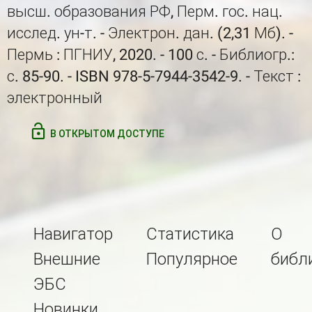
высш. образования РФ, Перм. гос. нац.
исслед. ун-т. - Электрон. дан. (2,31 Мб). -
Пермь : ПГНИУ, 2020. - 100 с. - Библиогр.:
с. 85-90. - ISBN 978-5-7944-3542-9. - Текст :
электронный
В ОТКРЫТОМ ДОСТУПЕ
Навигатор
Статистика
О
Внешние
Популярное
библ
ЭБС
Новинки