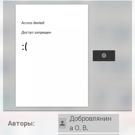
Добровлянин
Авторы:
а О. В.