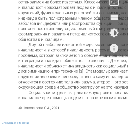
остановимся на более известных. Классическая медици
инвалидности рассматривает людей с инвалидностью с 
нарушений, функциональных расстройств организма, не
индивида быть полноправным членом общества вследс
заболевания, дефекта или расстройства функций. Принц
полноценности инвалидов, заложенный в модели, стал 
формирования и развития патерналистского отношения 
общества к инвалидам.
Другой наиболее известной моделью является соц
инвалидности, в которой инвалидность рассматривается
проблема, которая заключается в обеспечении полной, 
интеграции инвалида в общество. По словам Т. Дегенер,
инвалидности объясняет инвалидность как социальный 
дискриминацию и притеснение [3]. Эта модель различае
нарушение человека и непосредственно саму инвалидно
относится к состоянию тела или разума, второе – это рез
окружающая среда и общество реагируют на это наруше
Социальная модель сыграла важную роль в продви
инвалидов через помощь людям с ограниченными возм
© Новожилова О.А., 2021
1
Следующая страница