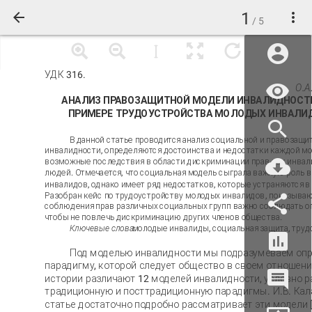
1
/ 5
УДК 316.
О.А
АНАЛИЗ ПРАВОЗАЩИТНОЙ МОДЕЛИ ИНВАЛИДНОСТ
ПРИМЕРЕ ТРУДОУСТРОЙСТВА МОЛОДЫХ ИНВАЛИ
В данной статье проводится анализ социальной и правозащи
инвалидности, определяются достоинства и недостатки каждой мо
возможные последствия в области дискриминации прав как инвали
людей. Отмечается, что социальная модель сыграла важную роль 
инвалидов, однако имеет ряд недостатков, которые устраняются 
Разобран кейс по трудоустройству молодых инвалидов, показываю
соблюдения прав различных социальных групп важно соблюдать о
чтобы не повлечь дискриминацию других членов общества.
Ключевые слова:
молодые инвалиды, социальная защита, тру
Под моделью инвалидности мы подразумеваем оп
парадигму, которой следует общество в своем отношени
истории различают 12 моделей инвалидности, условно 
традиционную и посттрадиционную парадигмы. И.В. Кал
статье достаточно подробно рассматривает эти модели [