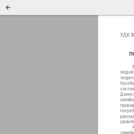
УДК 3
П
людей 
теорет
Нуссба
состоя
Далее 
онлайн
провед
потреб
рассма
удовле
семейн