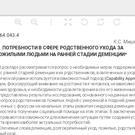
64.043.4
К.С. Миш
ПОТРЕБНОСТИ В СФЕРЕ РОДСТВЕННОГО УХОДА ЗА
ОЖИЛЫМИ ЛЮДЬМИ НА РАННЕЙ СТАДИИ ДЕМЕНЦИИ*
В докладе рассматривается вопрос о необходимых мерах поддержк
с ранней стадией деменции и их родственников, вовлеченных в уход
ической рамки используется возможностный подход (Capability App
ум, фокусирующий внимание на достоинстве человека, независимо 
ния здоровья, и необходимости удовлетворения всех его жизненных
представлены результаты исследования, основанного на данных ин
-опроса родственников пожилых людей с умеренной и поздней дем
енных с фокусом на начальные этапы развития синдрома деменции 
ностей в получении социальной помощи на этих этапах. В заключени
триваются возможности для изменения ситуации путём создания у
творения наиболее актуальных потребностей.
Ключевые слова:
деменция, долговременный уход, пожилые, родстве
ый уход