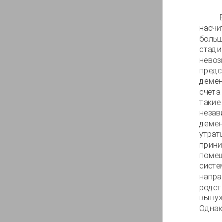
насчи
больш
стади
невоз
предс
демен
счёта
такие
незав
демен
утрат
прини
помещ
систе
напра
родст
вынуж
Однак