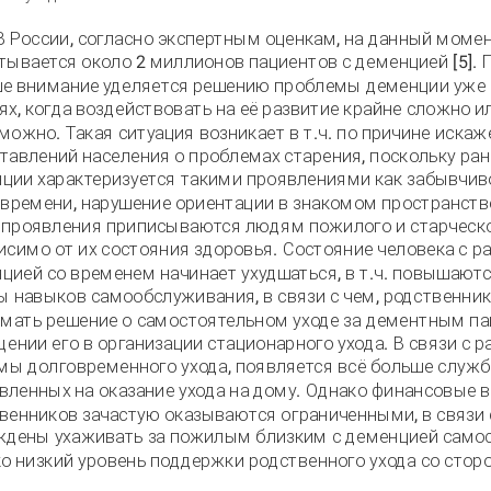
В России, согласно экспертным оценкам, на данный моме
тывается около 2 миллионов пациентов с деменцией [5]. 
е внимание уделяется решению проблемы деменции уже 
ях, когда воздействовать на её развитие крайне сложно и
можно. Такая ситуация возникает в т.ч. по причине иска
тавлений населения о проблемах старения, поскольку ра
ции характеризуется такими проявлениями как забывчиво
 времени, нарушение ориентации в знакомом пространстве 
 проявления приписываются людям пожилого и старческо
исимо от их состояния здоровья. Состояние человека с р
цией со временем начинает ухудшаться, в т.ч. повышаютс
ы навыков самообслуживания, в связи с чем, родственн
мать решение о самостоятельном уходе за дементным п
ении его в организации стационарного ухода. В связи с 
мы долговременного ухода, появляется всё больше служб
вленных на оказание ухода на дому. Однако финансовые
венников зачастую оказываются ограниченными, в связи с
дены ухаживать за пожилым близким с деменцией самос
о низкий уровень поддержки родственного ухода со стор