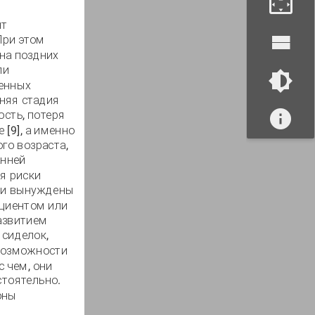
нт
При этом
на поздних
ли
женных
нняя стадия
сть, потеря
[9], а именно
го возраста,
анней
я риски
ики вынуждены
ациентом или
развитием
 сиделок,
 возможности
 чем, они
тоятельно.
оны