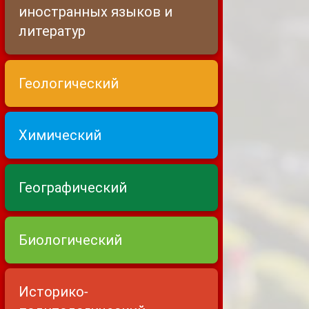
иностранных языков и
литератур
Геологический
Химический
Географический
Биологический
Историко-