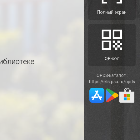
Полный экран
QR-код
иблиотеке
OPDS-каталог :
https://elis.psu.ru/opds