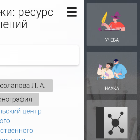
жи: ресурс
нений
УЧЕБА
солапова Л. А.
НАУКА
нография
льский центр
ого
рственного