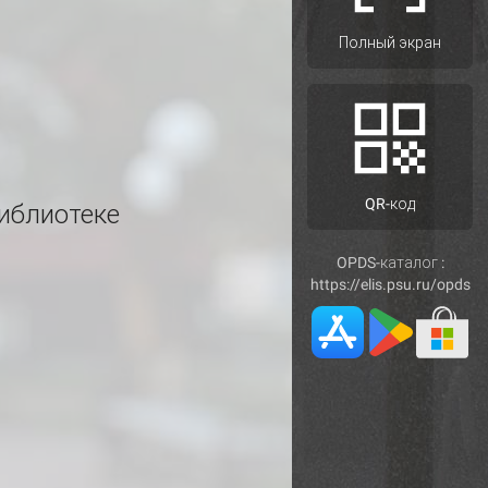
Полный экран
QR-код
иблиотеке
OPDS-каталог :
https://elis.psu.ru/opds