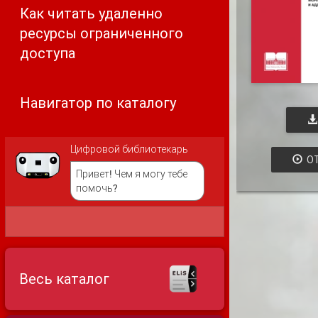
Как читать удаленно
ресурсы ограниченного
доступа
Навигатор по каталогу
Цифровой библиотекарь
ОТ
Привет! Чем я могу тебе
помочь?
Весь каталог