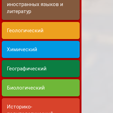
иностранных языков и
литератур
Геологический
Химический
Географический
Биологический
Историко-