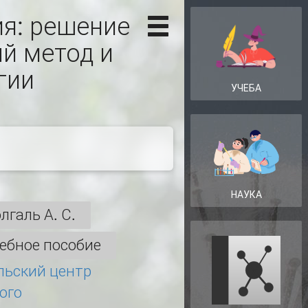
я: решение
й метод и
гии
УЧЕБА
НАУКА
лгаль А. С.
ебное пособие
льский центр
ого