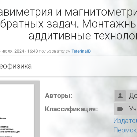
авиметрия и магнитометри
братных задач. Монтажны
аддитивные техноло
 июля, 2024 - 16:43 пользователем
TeterinaIB
еофизика
Авторы:
До
Классификация:
Уч
Издате
Пермск