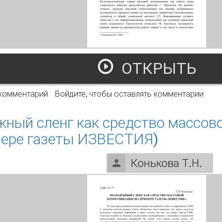
ОТКРЫТЬ
оль современных СМИ в развитии гражданского общества 
 комментарий
Войдите
, чтобы оставлять комментарии
ный сленг как средство массов
мере газеты ИЗВЕСТИЯ)
Конькова Т.Н.