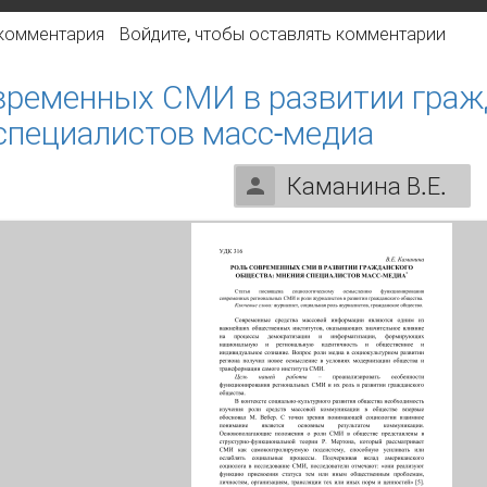
ортрет сельского интернет-пользователя
 комментария
Войдите
, чтобы оставлять комментарии
временных СМИ в развитии граж
специалистов масс-медиа
Каманина В.Е.