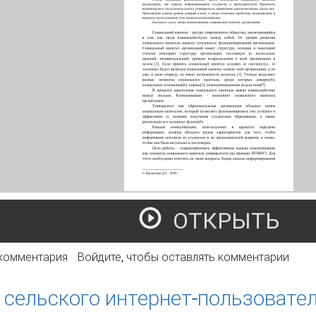
ОТКРЫТЬ
ффективность каналов коммуникации как элемента социаль
 комментария
Войдите
, чтобы оставлять комментарии
мере ПГНИУ)
 сельского интернет-пользовате