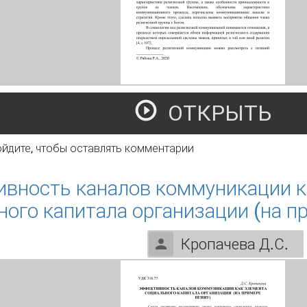
ОТКРЫТЬ
оммуникационный процесс в религиозной группе
ойдите
, чтобы оставлять комментарии
вность каналов коммуникации к
ного капитала организации (на 
Кропачева Д.С.