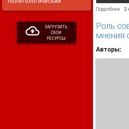
политологический
Подробнее
о П
2
Роль со
ЗАГРУЗИТЬ
мнения 
СВОИ
РЕСУРСЫ
Авторы: