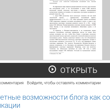
ОТКРЫТЬ
олодёжный сленг как средство массовой коммуникации (н
 комментария
Войдите
, чтобы оставлять комментарии
етные возможности блога как со
икации