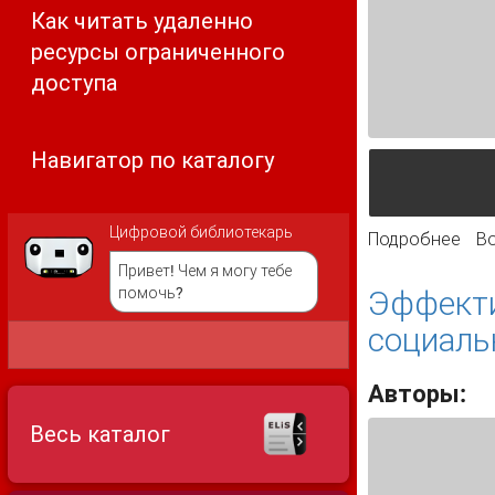
Как читать удаленно
ресурсы ограниченного
доступа
Навигатор по каталогу
Цифровой библиотекарь
Подробнее
о К
В
Привет! Чем я могу тебе
помочь?
Эффекти
социаль
Авторы:
Весь каталог