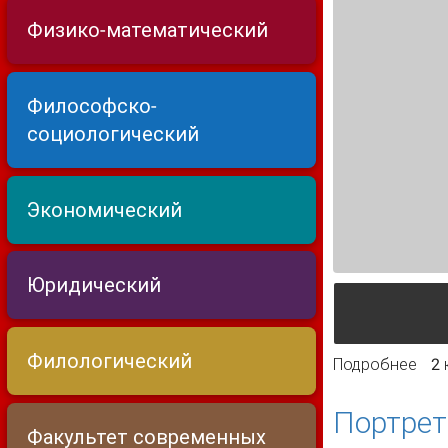
Физико-математический
Философско-
социологический
Экономический
Юридический
Филологический
Подробнее
о Э
2
при
Портрет
Факультет современных