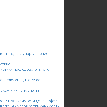
ез в задаче упорядочения
матике
ристики последовательного
спределения, в случае
ркам и их применения
сти в зависимости доза-эффект
авляющей условия применимости