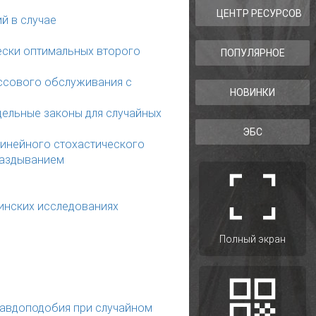
ЦЕНТР РЕСУРСОВ
й в случае
ески оптимальных второго
ПОПУЛЯРНОЕ
ассового обслуживания с
НОВИНКИ
ельные законы для случайных
ЭБС
линейного стохастического
паздыванием
инских исследованиях
Полный экран
авдоподобия при случайном