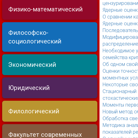
цензурирован
Физико-математический
Ядерные оценк
О сравнении к
Ядерные оценк
Последователь
Философско-
Модифицирован
социологический
распределени
Необходимое у
семейства кри
Экономический
Об одном свой
Оценки точнос
моментных усл
Некоторые сво
Юридический
Стационарный 
стохастически
Моменты перво
Филологический
Новый метод о
Обработка све
Методика анал
показателей р
Факультет современных