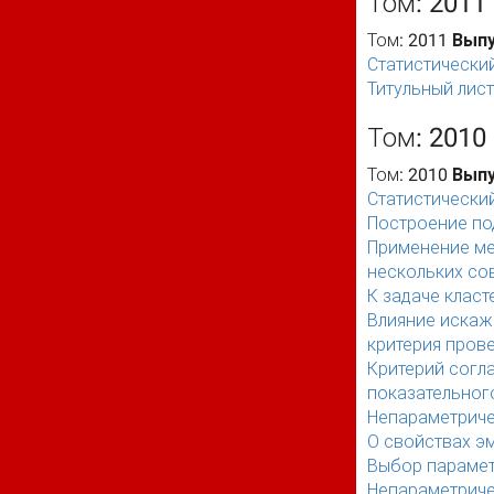
Том: 2011
Том: 2011
Выпу
Статистический
Титульный лист
Том: 2010
Том: 2010
Выпу
Статистический
Построение по
Применение ме
нескольких со
К задаче класт
Влияние искаж
критерия пров
Критерий согл
показательног
Непараметриче
О свойствах э
Выбор парамет
Непараметриче