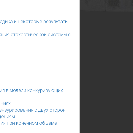
одика и некоторые результаты
яния стохастической системы с
ия в модели конкурирующих
аниях
ензурирования с двух сторон
дениям
бия при конечном объеме