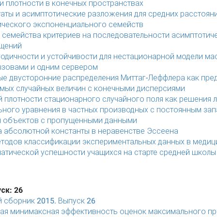
и плотности в конечных пространствах
таты и асимптотические разложения для средних расстояни
ческого экспоненциального семейств
 семейства критериев на последовательности асимптотич
ещений
годичности и устойчивости для нестационарной модели м
зовами и одним сервером
е двусторонние распределения Миттаг-Леффлера как пред
мых случайных величин с конечными дисперсиями
й плотности стационарного случайного поля как решения 
ного уравнения в частных производных с постоянным за
 объектов с пропущенными данными
а абсолютной константы в неравенстве Эссеена
тодов классификации экспериментальных данных в медиц
атической успешности учащихся на старте средней школы
ск: 26
 сборник 2015. Выпуск 26
ая минимаксная эффективность оценок максимального пр