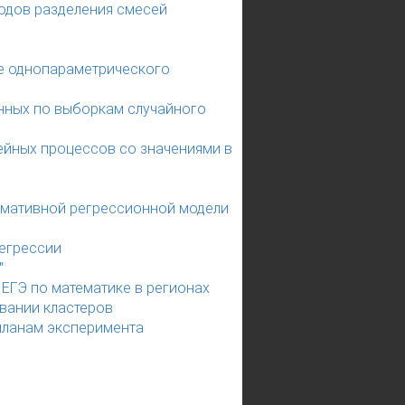
одов разделения смесей
е однопараметрического
енных по выборкам случайного
ейных процессов со значениями в
рмативной регрессионной модели
егрессии
"
 ЕГЭ по математике в регионах
овании кластеров
планам эксперимента