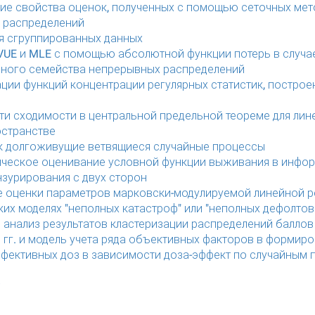
ие свойства оценок, полученных с помощью сеточных мет
 распределений
я сгруппированных данных
UE и MLE с помощью абсолютной функции потерь в случа
ного семейства непрерывных распределений
ции функций концентрации регулярных статистик, постро
ти сходимости в центральной предельной теореме для лин
странстве
к долгоживущие ветвящиеся случайные процессы
ческое оценивание условной функции выживания в инфо
нзурирования с двух сторон
е оценки параметров марковски-модулируемой линейной р
ких моделях "неполных катастроф" или "неполных дефолтов
 анализ результатов кластеризации распределений баллов
 гг. и модель учета ряда объективных факторов в формир
фективных доз в зависимости доза-эффект по случайным 