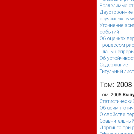
Разделимые ст
Двусторонние 
случайных сум
Уточнение аси
событий
Об оценках ве
процессом ри
Планы непреры
Об устойчивос
Содержание
Титульный лист
Том: 2008
Том: 2008
Выпу
Статистический
Об асимптотич
О свойстве пе
Сравнительный
Дарлинга при 