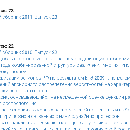
ск: 23
 сборник 2011. Выпуск 23
ск: 22
 сборник 2010. Выпуск 22
добных тестов с использованием разделяющих разбиений
тода комбинированной структуры различения многих гипот
вокупностей
еризации регионов РФ по результатам ЕГЭ 2009 г. по мате
ений априорного распределения вероятностей на характе
ерки сложных гипотез
асия, основывающийся на несмещенной оценке функции ра
о распределения
ское оценки двумерных распределений по неполным выбо
мпирических и связанных с ними случайных процессов
ра сглаживания несмещенной оценки функции эффективно
ский метод наименьших квадратов с периодической сост