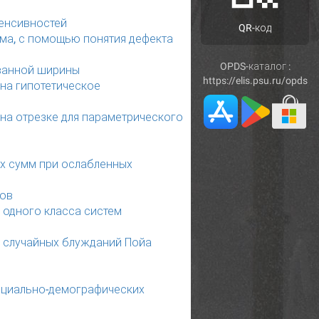
тенсивностей
QR-код
ма, с помощью понятия дефекта
OPDS-каталог :
ванной ширины
https://elis.psu.ru/opds
на гипотетическое
на отрезке для параметрического
х сумм при ослабленных
нов
 одного класса систем
 случайных блужданий Пойа
социально-демографических