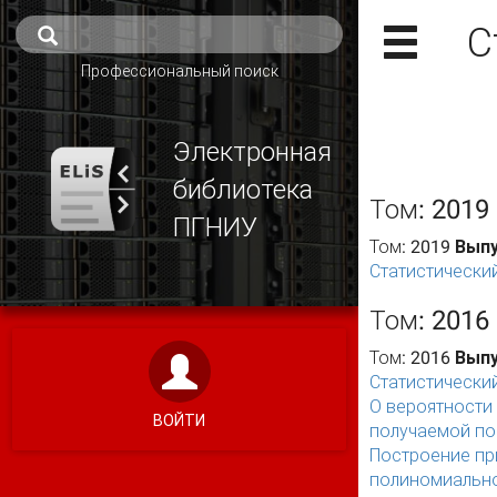
С
Профессиональный поиск
Электронная
библиотека
Том: 2019
ПГНИУ
Том: 2019
Выпу
Статистический
Том: 2016
Том: 2016
Выпу
Статистический
О вероятности
ВОЙТИ
получаемой по
Построение пр
полиномиально