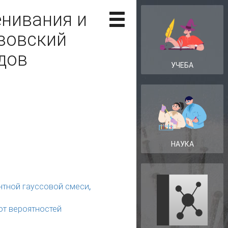
нивания и
зовский
дов
УЧЕБА
НАУКА
тной гауссовой смеси,
от вероятностей