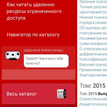
Ядерные оценк
Как читать удаленно
Точные резуль
ресурсы ограниченного
однопараметри
доступа
Нижняя оценка
порядка разм
Об оценках эр
повторными вы
Навигатор по каталогу
Несимметричны
сумм независи
О спектрально
Цифровой библиотекарь
дифференциаль
Привет! Чем я могу тебе
Классификация
помочь?
Верхняя оценк
Применение ме
Факторы матем
Том: 2015
Весь каталог
Том: 2015
Выпу
Статистический
Асимптотическ