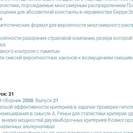
атистики, порождаемые многомерным распределением По
оценки для абсолютной константы в неравенстве Берри-Э
м
мптотических формул для вероятности многомерного расп
роятности разорения страховой компании, резерв которой
ска
вного контроля с памятью
ти смесей вероятностных законов к возмущениям смеши
ск: 21
 сборник 2008. Выпуск 21
еской эффективности критериев в задачах проверки гипот
ремешивания в смысле А. Реньи для статистики критерия о
 анализ мощностей двухвыборочных критериев Колмогоро
различных альтернативах