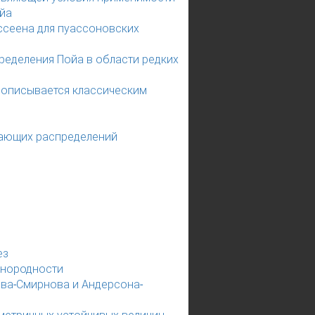
йа
ссеена для пуассоновских
ределения Пойа в области редких
 описывается классическим
вающих распределений
ез
днородности
ва-Смирнова и Андерсона-