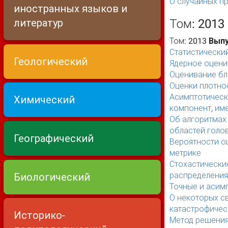
О случайных п
иностранных языков и
литератур
Том: 2013
Том: 2013
Выпу
Статистический
Геологический
Ядерное оцени
Оценивание бл
Оценки плотно
Асимптотическ
Химический
компонент, им
Об алгоритмах
областей голо
Географический
Вероятности о
метрике
Стохастически
распределени
Биологический
Точные и асимп
О некоторых с
катастрофичес
Историко-
Метод решения