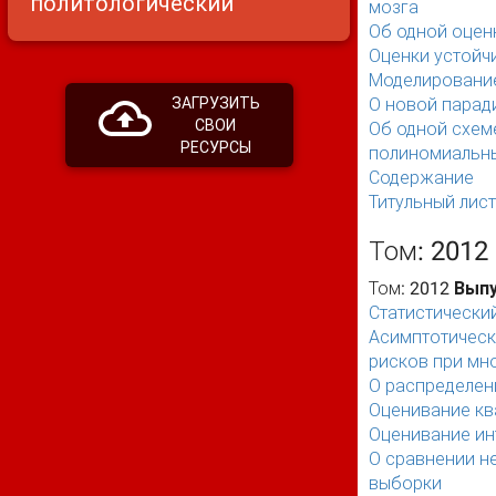
политологический
мозга
Об одной оцен
Оценки устойч
Моделирование
О новой парад
ЗАГРУЗИТЬ
СВОИ
Об одной схем
РЕСУРСЫ
полиномиальн
Содержание
Титульный лист
Том: 2012
Том: 2012
Выпу
Статистический
Асимптотическ
рисков при мн
О распределен
Оценивание кв
Оценивание ин
О сравнении н
выборки