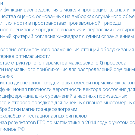
ии
и функции распределения в модели пропорциональных ин
ачества оценок, основанных на выборках случайного объе
и плотности в пространствах произвольной природы
ное оценивание среднего значения интервалами фиксиро
ный критерий согласия хи-квадрат с одним ограничением 
е
словие оптимального размещения станций обслуживания 
териев оптимальности
стве структурного параметра марковского Q-процесса
ти нормального приближения для распределений случайны
овиях
йства дисперсионно-сдвиговых смесей нормальных зако
функционал плотности вероятности вектора состояния для
х дифференциальных уравнений в частных производных
го и второго порядков для линейных планов многомерных
бработки магнитоэнцефалограмм
рхслабых и нестационарных сигналов
иза результатов ЕГЭ по математике в 2014 году с учетом 
егионов РФ