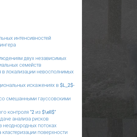
льных интенсивностей
лингера
блюдениям двух независимых
иальных семейств
я в локализации невосполнимых
иональных искажениях в $L_2$-
 со смешанными гауссовскими
 контроля "2 из $\ell$"
адаче анализа рисков
в неоднородных потоках
 кластеризации поверхности