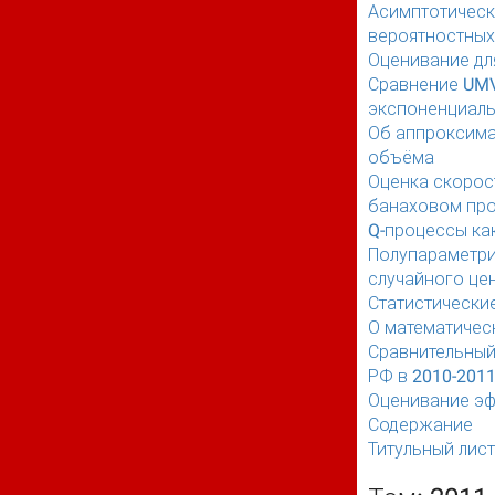
Асимптотическ
вероятностных
Оценивание дл
Сравнение UMV
экспоненциаль
Об аппроксима
объёма
Оценка скорос
банаховом про
Q-процессы ка
Полупараметри
случайного це
Статистически
О математичес
Сравнительный
РФ в 2010-2011
Оценивание эф
Содержание
Титульный лист