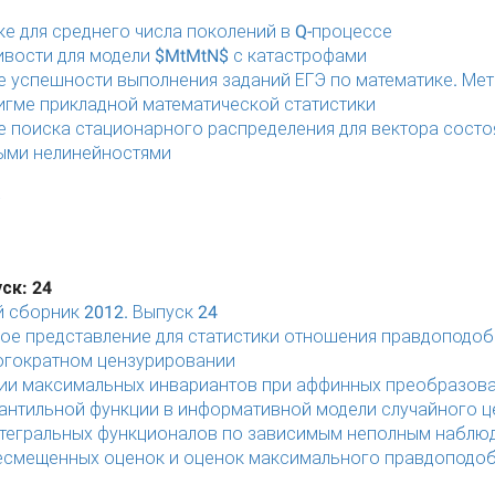
ке для среднего числа поколений в Q-процессе
ивости для модели $MtMtN$ с катастрофами
 успешности выполнения заданий ЕГЭ по математике. Мет
игме прикладной математической статистики
е поиска стационарного распределения для вектора состо
ыми нелинейностями
ск: 24
 сборник 2012. Выпуск 24
ое представление для статистики отношения правдоподоб
огократном цензурировании
ии максимальных инвариантов при аффинных преобразов
антильной функции в информативной модели случайного ц
тегральных функционалов по зависимым неполным наблю
есмещенных оценок и оценок максимального правдоподо