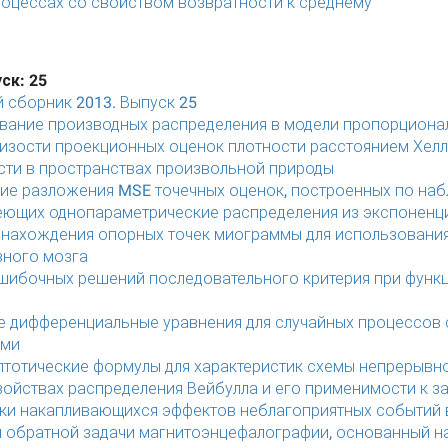
роцессах со свойством возвратности к среднему
ск: 25
 сборник 2013. Выпуск 25
вание производных распределения в модели пропорциона
изости проекционных оценок плотности расстоянием Хел
сти в пространствах произвольной природы
ие разложения MSE точечных оценок, построенных по на
еющих однопараметрические распределения из экспоненц
 нахождения опорных точек миограммы для использовани
вного мозга
шибочных решений последовательного критерия при функц
е дифференциальные уравнения для случайных процессов
ями
тотические формулы для характеристик схемы непрерывного
войствах распределения Вейбулла и его применимости к з
ки накапливающихся эффектов неблагоприятных событий 
 обратной задачи магнитоэнцефалографии, основанный на