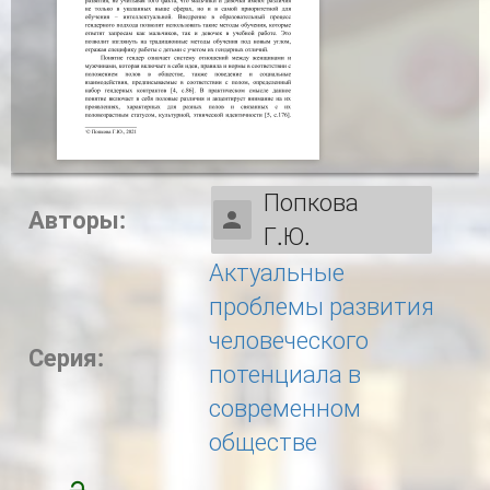
Попкова
Авторы:
Г.Ю.
Актуальные
проблемы развития
человеческого
Серия:
потенциала в
современном
обществе