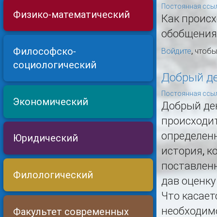
Постоянная ссыл
Физико-математический
Как происх
обобщения 
Философско-
Войдите
, чтоб
социологический
Добрый де
Постоянная ссыл
Экономический
Добрый ден
происходи
определен
Юридический
история, к
поставлен
Филологический
дав оценку
Что касает
необходим
Факультет современных