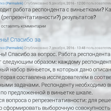
ка (Permalink)
Опубликовано 5 декабря, 2016 - 12:00 пользователе
одит работа респондента с виньетками? К
(репрезентативности?) результатов?
ы оставлять комментарии
нь! Спасибо за
ка (Permalink)
Опубликовано 7 декабря, 2016 - 13:48 пользователе
ь! Спасибо за вопрос. Работа респондента
т следующим образом: каждому респондент
ный набор виньеток, в которых дано опис
оторая составлена исследователем в соотв
ными задачами. Респонденту необходимо в
 по предложенной в виньетке шкале.
ся вопроса о репрезентативности: для реше
о сформировать выборочную совокупность