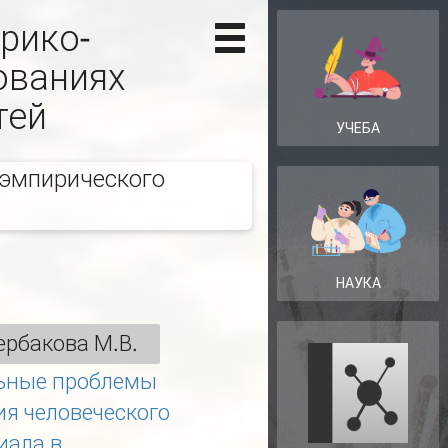
рико-
ованиях
тей
УЧЕБА
 эмпирического
НАУКА
рбакова М.В.
ьные проблемы
ия человеческого
иала в