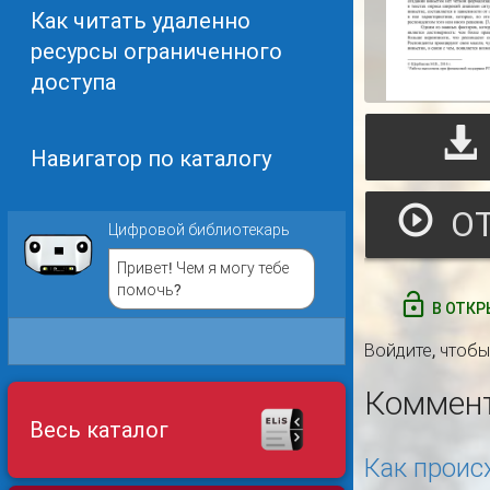
Как читать удаленно
ресурсы ограниченного
доступа
Навигатор по каталогу
Цифровой библиотекарь
Привет! Чем я могу тебе
помочь?
В ОТКР
Войдите
, чтоб
Коммен
Весь каталог
Как проис