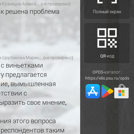
м
Кузнецов Алекса... (не проверено)
ак решена проблема
Полный экран
QR-код
м
Щербакова Марин... (не проверено)
 с виньетками
OPDS-каталог :
у предлагается
https://elis.psu.ru/opds
ание, вымышленная
етствии с
ыразить свое мнение,
ния этого вопроса
 респондентов таким