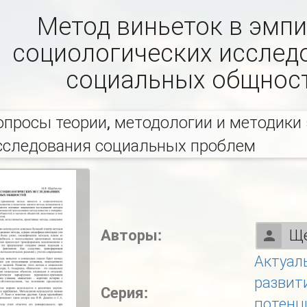
Метод виньеток в эмпи
социологических исслед
социальных общнос
опросы теории, методологии и методики
сследования социальных проблем
Авторы:
Ще
Актуал
развит
Серия:
потенц