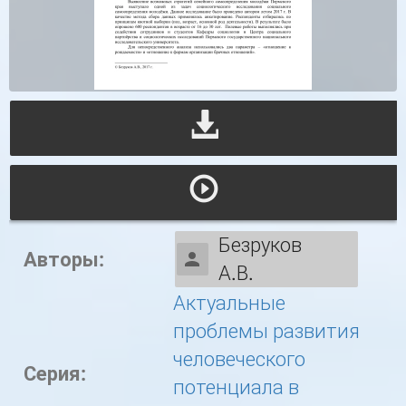
Безруков
Авторы:
А.В.
Актуальные
проблемы развития
человеческого
Серия:
потенциала в