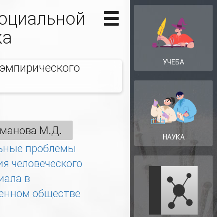
социальной
ка
УЧЕБА
 эмпирического
манова М.Д.
НАУКА
ьные проблемы
ия человеческого
иала в
енном обществе