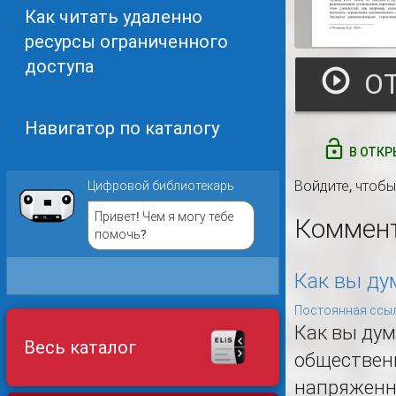
Как читать удаленно
ресурсы ограниченного
доступа
Навигатор по каталогу
В ОТКР
Войдите
, чтоб
Цифровой библиотекарь
Привет! Чем я могу тебе
Коммен
помочь?
Как вы ду
Постоянная ссыл
Как вы ду
Весь каталог
обществен
напряженно