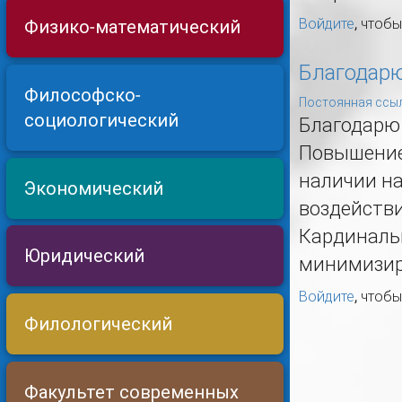
Войдите
, чтоб
Физико-математический
Благодарю
Философско-
Постоянная ссыл
социологический
Благодарю 
Повышение
наличии н
Экономический
воздействи
Кардиналь
Юридический
минимизир
Войдите
, чтоб
Филологический
Факультет современных