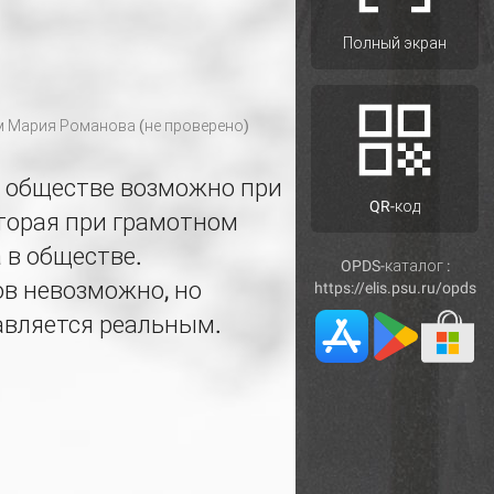
Полный экран
м
Мария Романова (не проверено)
 обществе возможно при
QR-код
торая при грамотном
 в обществе.
OPDS-каталог :
в невозможно, но
https://elis.psu.ru/opds
вляется реальным.