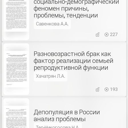
социально-демографический
феномен причины,
проблемы, тенденции
Савенкова А.А.
227
Разновозрастной брак как
фактор реализации семьей
репродуктивной функции
Хачатрян Л.А.
193
Депопуляция в России
анализ проблемы
Тер-Никогосова Н.А.