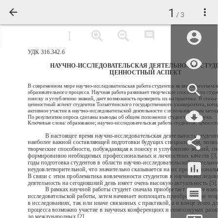
1
/ 3
УДК 316.342.6
НАУЧНО-ИССЛЕДОВАТЕЛЬСКАЯ ДЕЯТЕЛЬНОСТЬ СТУД
ЦЕННОСТНЫЙ АСПЕКТ
В современном мире научно-исследовательская работа студентов является неотъемл
образовательного процесса. Научная работа развивает творческие способности студе
поиску и углублению знаний, дает возможность проверить их на практике. В статье
ценностный аспект студентов Тольяттинского государственного университета, кот
активное участие в научно-исследовательской деятельности с использованием мето
По результатам опроса сделаны выводы об общем положении студенческой науки.
Ключевые слова: образование; научно-исследовательская работа студентов; ценност
В настоящее время научно-исследовательская деятельность студент
наиболее важной составляющей подготовки будущих специалистов, позв
творческие способности, побуждающая к поиску и углублению знаний, с
формированию необходимых профессиональных и личностных качеств [3, 
годы подготовка студентов в области научно-исследовательской деятельно
неудовлетворительной, что значительно сказывается на их профессионал
В связи с этим проблематика вовлеченности студентов в научно-исследов
деятельность на сегодняшний день имеет очень высокую актуальность [5].
В рамках научной работы студент сначала приобретает первые нав
исследовательской работы, затем начинает воплощать приобретенные тео
в исследованиях, так или иначе связанных с практикой, а в конце этого д
процесса возможно участие в научных конференциях и симпозиумах разно
до международных [2].