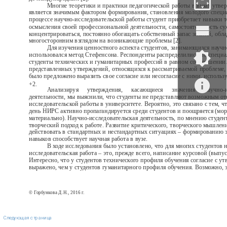
Многие теоретики и практики педагогической работы в вузах утв
является значимым фактором формирования, становления молодого специал
процессе научно-исследовательской работы студент приобретает навыки т
осмысления своей профессиональной деятельности, самостоятельность с
концентрироваться, постоянно обогащать собственный запас знаний, обла
многосторонним взглядом на возникающие проблемы [2].
Для изучения ценностного аспекта студентов, занимающихся научн
использовался метод Стефенсона. Респонденты распределились по специа
студенты технических и гуманитарных профессий в равном соотношении.
представленных утверждений, относящихся к рассматриваемой проблеме,
было предложено выразить свое согласие или несогласие с ними, использу
+2.
Анализируя
утверждения,
касающиеся
значения
научно-
деятельности, мы выяснили, что студенты не представляют возможным от
исследовательской работы в университете. Вероятно, это связано с тем, 
день НИРС активно пропагандируется среди студентов и поощряется (мор
материально). Научно-исследовательская деятельность, по мнению студен
творческий подход к работе. Развитие критического, творческого мышлен
действовать в стандартных и нестандартных ситуациях – формированию э
навыков способствует научная работа в вузе.
В ходе исследования было установлено, что для многих студентов 
исследовательская работа – это, прежде всего, написание курсовой (выпу
Интересно, что у студентов технического профиля обучения согласие с у
выражено, чем у студентов гуманитарного профиля обучения. Возможно, э
© Горбункова Д.Н., 2016 г.
Следующая страница