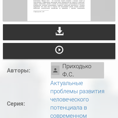
Приходько
Авторы:
Ф.С.
Актуальные
проблемы развития
человеческого
Серия:
потенциала в
современном